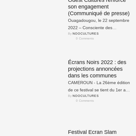
Ouest Cultures renforce
son engagement
(Communiqué de presse)
Ouagadougou, le 22 septembre
2022 – Consciente des
By 
NOOCULTURES
nouvelles interrogations
0
 Comments
suscitées par les
transformations du monde
contemporain, l’Association …
Écrans Noirs 2022 : des
projections annoncées
dans les communes
CAMEROUN - La 26ème édition
de ce festival se tient du 1er au
By 
NOOCULTURES
8 octobre prochain à Yaoundé
0
 Comments
…
Festival Ecran Slam