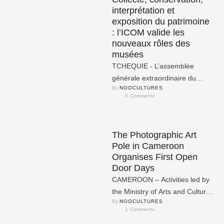
interprétation et
exposition du patrimoine
: l’ICOM valide les
nouveaux rôles des
musées
TCHEQUIE - L’assemblée
générale extraordinaire du
By 
NOOCULTURES
Conseil International des
0
 Comments
Musées (ICOM) tenue le 24
août 2022 à Prague …
The Photographic Art
Pole in Cameroon
Organises First Open
Door Days
CAMEROON – Activities led by
the Ministry of Arts and Culture
By 
NOOCULTURES
(MINAC) took place from the
1
 Comments
18th to the …