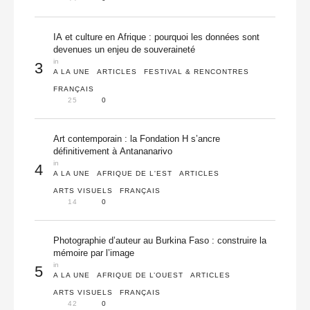
IA et culture en Afrique : pourquoi les données sont
devenues un enjeu de souveraineté
in 
3
A LA UNE
ARTICLES
FESTIVAL & RENCONTRES
FRANÇAIS
25
0
Art contemporain : la Fondation H s’ancre
définitivement à Antananarivo
in 
4
A LA UNE
AFRIQUE DE L'EST
ARTICLES
ARTS VISUELS
FRANÇAIS
14
0
Photographie d’auteur au Burkina Faso : construire la
mémoire par l’image
in 
5
A LA UNE
AFRIQUE DE L’OUEST
ARTICLES
ARTS VISUELS
FRANÇAIS
42
0