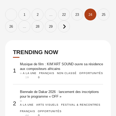
Neyssatou et …
1
2
…
22
23
24
25
26
…
28
29
TRENDING NOW
Musique de film : KIM’ART SOUND ouvre sa résidence
aux compositeurs africains
1
in 
A LA UNE
FRANÇAIS
NON CLASSÉ
OPPORTUNITÉS
19
0
Biennale de Dakar 2026 : lancement des inscriptions
pour le programme « OFF »
in 
2
A LA UNE
ARTS VISUELS
FESTIVAL & RENCONTRES
FRANÇAIS
OPPORTUNITÉS
44
0