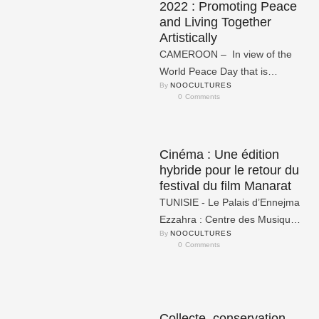
2022 : Promoting Peace
and Living Together
Artistically
CAMEROON – In view of the
World Peace Day that is
By 
NOOCULTURES
celebrated every September 21,
0
 Comments
the organization of …
Cinéma : Une édition
hybride pour le retour du
festival du film Manarat
TUNISIE - Le Palais d’Ennejma
Ezzahra : Centre des Musiques
By 
NOOCULTURES
Arabes et Méditerranéennes, a
0
 Comments
accueilli le 24 août dernier …
Collecte, conservation,