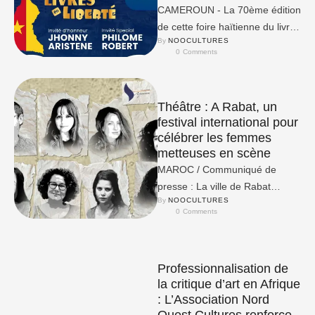
CAMEROUN - La 70ème édition
de cette foire haïtienne du livre
By 
NOOCULTURES
s’est déportée à Yaoundé,
0
 Comments
Mbalmayo et Douala au …
Théâtre : A Rabat, un
festival international pour
célébrer les femmes
metteuses en scène
MAROC / Communiqué de
presse : La ville de Rabat
By 
NOOCULTURES
accueillera la première édition
0
 Comments
du Festival international des
femmes …
Professionnalisation de
la critique d’art en Afrique
: L’Association Nord