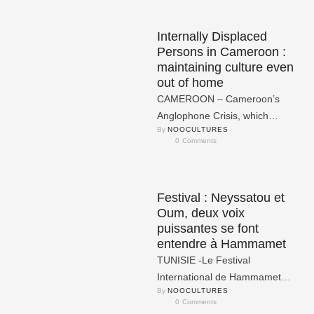
Internally Displaced
Persons in Cameroon :
maintaining culture even
out of home
CAMEROON – Cameroon’s
Anglophone Crisis, which
By 
NOOCULTURES
emerged from legal and
0
 Comments
education grievances in
November 2016, rapidly
escalated into secessionist …
Festival : Neyssatou et
Oum, deux voix
puissantes se font
entendre à Hammamet
TUNISIE -Le Festival
International de Hammamet
By 
NOOCULTURES
(FIH) a accueilli, le 3 août
0
 Comments
dernier, le duo puissant