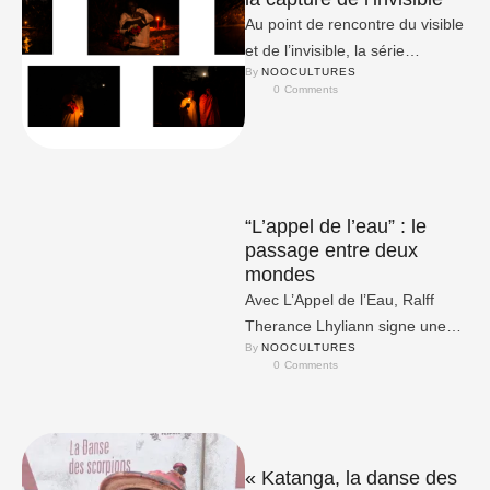
Au point de rencontre du visible
et de l’invisible, la série
By 
NOOCULTURES
photographique L’appel de l’eau
0
 Comments
de Ralff Therance …
“L’appel de l’eau” : le
passage entre deux
mondes
Avec L’Appel de l’Eau, Ralff
Therance Lhyliann signe une
By 
NOOCULTURES
série photographique où
0
 Comments
chaque image semble contenir
un secret.
« Katanga, la danse des