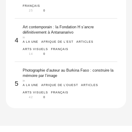
FRANÇAIS
25
0
Art contemporain : la Fondation H s’ancre
définitivement à Antananarivo
in 
4
A LA UNE
AFRIQUE DE L'EST
ARTICLES
ARTS VISUELS
FRANÇAIS
14
0
Photographie d’auteur au Burkina Faso : construire la
mémoire par l’image
in 
5
A LA UNE
AFRIQUE DE L’OUEST
ARTICLES
ARTS VISUELS
FRANÇAIS
42
0