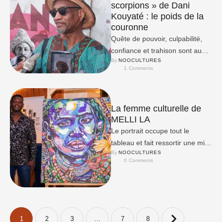
scorpions » de Dani
Kouyaté : le poids de la
couronne
Quête de pouvoir, culpabilité,
confiance et trahison sont au
By 
NOOCULTURES
cœur de ce film inspiré de
1
 Comments
« Macbeth » de Shakespeare.
La femme culturelle de
MELLI LA
Le portrait occupe tout le
tableau et fait ressortir une mise
By 
NOOCULTURES
en scène de la beauté de la …
0
 Comments
1
2
3
…
7
8