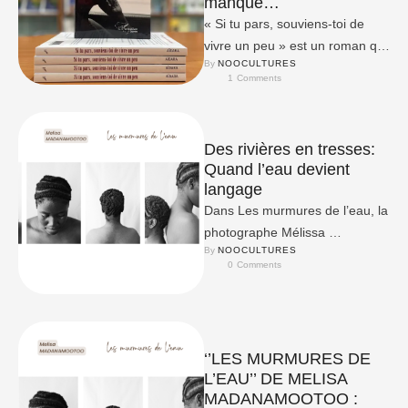
manque…
« Si tu pars, souviens-toi de
vivre un peu » est un roman qui
By 
NOOCULTURES
exprime la force et le courage…
1
 Comments
Des rivières en tresses:
Quand l’eau devient
langage
Dans Les murmures de l’eau, la
photographe Mélissa
By 
NOOCULTURES
MADANAMOOTOO offre bien
0
 Comments
plus qu’une simple exposition
‘’LES MURMURES DE
L’EAU’’ DE MELISA
MADANAMOOTOO :