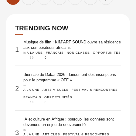
TRENDING NOW
Musique de film : KIM’ART SOUND ouvre sa résidence
aux compositeurs africains
1
in 
A LA UNE
FRANÇAIS
NON CLASSÉ
OPPORTUNITÉS
19
0
Biennale de Dakar 2026 : lancement des inscriptions
pour le programme « OFF »
in 
2
A LA UNE
ARTS VISUELS
FESTIVAL & RENCONTRES
FRANÇAIS
OPPORTUNITÉS
44
0
IA et culture en Afrique : pourquoi les données sont
devenues un enjeu de souveraineté
in 
3
A LA UNE
ARTICLES
FESTIVAL & RENCONTRES