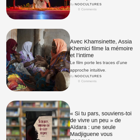
By 
NOOCULTURES
bord du précipice.
0
 Comments
Avec Khamsinette, Assia
Khemici filme la mémoire
et l’intime
Le film porte les traces d’une
approche intuitive.
By 
NOOCULTURES
0
 Comments
« Si tu pars, souviens-toi
de vivre un peu » de
Aïdara : une seule
Madjiguene vous