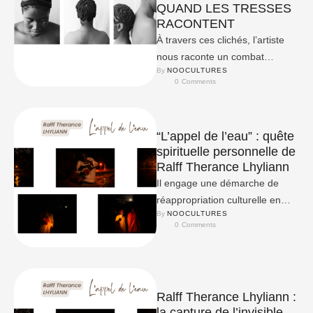
QUAND LES TRESSES
RACONTENT
À travers ces clichés, l’artiste
nous raconte un combat
By 
NOOCULTURES
quotidien. Celui d’une quête
0
 Comments
essentielle, répétée
inlassablement : la …
“L’appel de l’eau” : quête
spirituelle personnelle de
Ralff Therance Lhyliann
Il engage une démarche de
réappropriation culturelle en
By 
NOOCULTURES
mettant en lumière une
0
 Comments
spiritualité africaine souvent
marginalisée.
Ralff Therance Lhyliann :
la capture de l’invisible