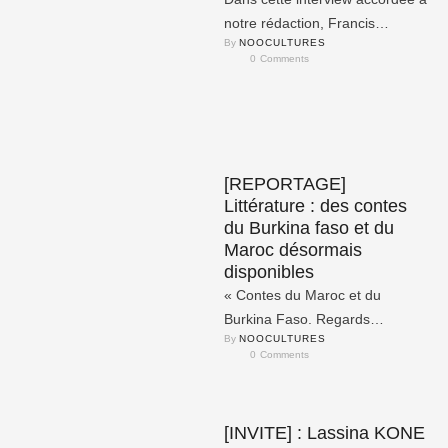
notre rédaction, Francis
By 
NOOCULTURES
MBAPPE qui compte s’installer
0
 Comments
définitivement au Cameroun
après des années …
[REPORTAGE]
Littérature : des contes
du Burkina faso et du
Maroc désormais
disponibles
« Contes du Maroc et du
Burkina Faso. Regards
By 
NOOCULTURES
croisés » est un ouvrage co-
0
 Comments
écrit par 4 auteurs du Maroc …
[INVITE] : Lassina KONE