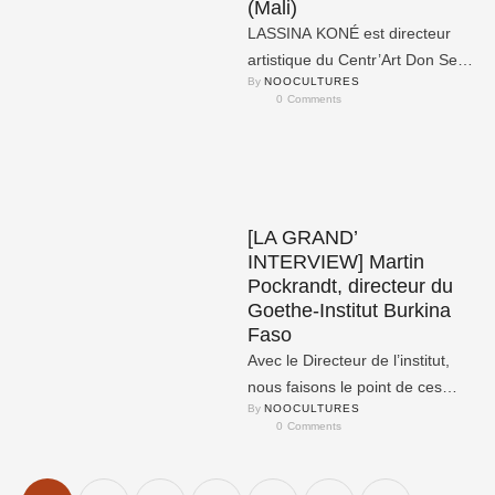
(Mali)
LASSINA KONÉ est directeur
artistique du Centr’Art Don Sen
By 
NOOCULTURES
Folo à Bamako, Mali.
0
 Comments
[LA GRAND’
INTERVIEW] Martin
Pockrandt, directeur du
Goethe-Institut Burkina
Faso
Avec le Directeur de l’institut,
nous faisons le point de ces
By 
NOOCULTURES
changements significatifs tout
0
 Comments
en faisant un bilan …