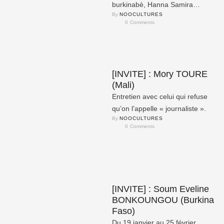
burkinabè, Hanna Samira
By 
NOOCULTURES
MOUMOULA a récemment
0
 Comments
remporté la médaille d’or au
concours de contes et …
[INVITE] : Mory TOURE
(Mali)
Entretien avec celui qui refuse
qu’on l’appelle « journaliste ».
By 
NOOCULTURES
0
 Comments
[INVITE] : Soum Eveline
BONKOUNGOU (Burkina
Faso)
Du 19 janvier au 25 février