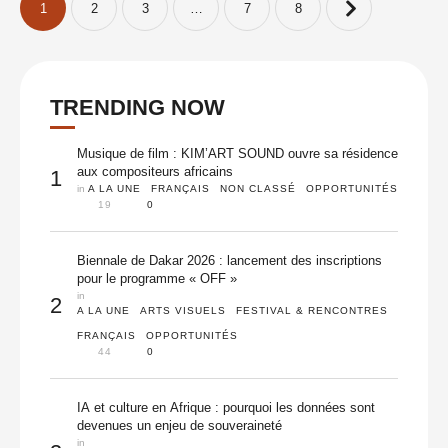
1
2
3
…
7
8
TRENDING NOW
Musique de film : KIM’ART SOUND ouvre sa résidence
aux compositeurs africains
1
in 
A LA UNE
FRANÇAIS
NON CLASSÉ
OPPORTUNITÉS
19
0
Biennale de Dakar 2026 : lancement des inscriptions
pour le programme « OFF »
in 
2
A LA UNE
ARTS VISUELS
FESTIVAL & RENCONTRES
FRANÇAIS
OPPORTUNITÉS
44
0
IA et culture en Afrique : pourquoi les données sont
devenues un enjeu de souveraineté
in 