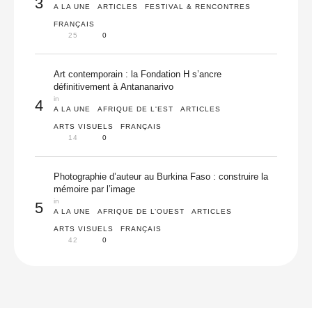
3
A LA UNE
ARTICLES
FESTIVAL & RENCONTRES
FRANÇAIS
25
0
Art contemporain : la Fondation H s’ancre
définitivement à Antananarivo
in 
4
A LA UNE
AFRIQUE DE L'EST
ARTICLES
ARTS VISUELS
FRANÇAIS
14
0
Photographie d’auteur au Burkina Faso : construire la
mémoire par l’image
in 
5
A LA UNE
AFRIQUE DE L’OUEST
ARTICLES
ARTS VISUELS
FRANÇAIS
42
0