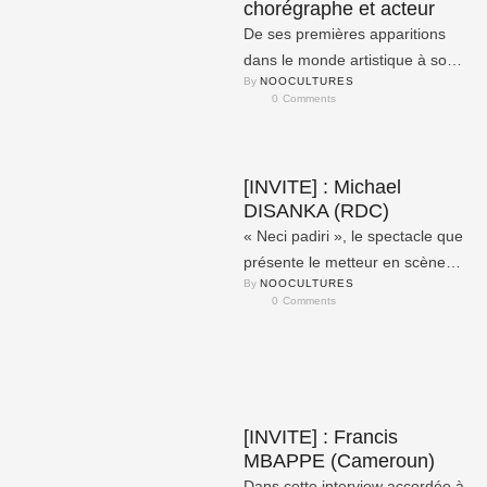
chorégraphe et acteur
De ses premières apparitions
dans le monde artistique à son
By 
NOOCULTURES
départ pour l’Europe, en
0
 Comments
passant par la création …
[INVITE] : Michael
DISANKA (RDC)
« Neci padiri », le spectacle que
présente le metteur en scène
By 
NOOCULTURES
de la République démocratique
0
 Comments
du Congo (RDC) dans …
[INVITE] : Francis
MBAPPE (Cameroun)
Dans cette interview accordée à