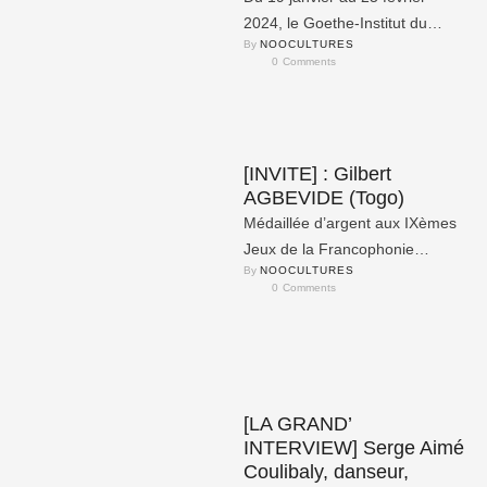
2024, le Goethe-Institut du
By 
NOOCULTURES
Burkina Faso accueille
0
 Comments
l’exposition photographique «
ZIKR » …
[INVITE] : Gilbert
AGBEVIDE (Togo)
Médaillée d’argent aux IXèmes
Jeux de la Francophonie
By 
NOOCULTURES
(Kinshasa, 2023) dans la
0
 Comments
catégorie « Marionnettes
géantes », KAdam KAdam
espère …
[LA GRAND’
INTERVIEW] Serge Aimé
Coulibaly, danseur,