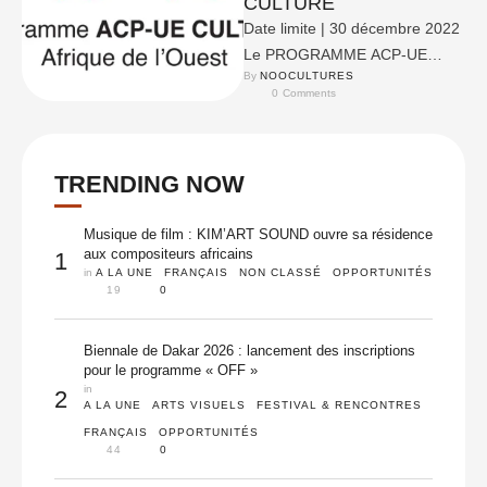
CULTURE
Date limite | 30 décembre 2022
Le PROGRAMME ACP-UE
By 
NOOCULTURES
CULTURE : SOUTIEN AUX
0
 Comments
SECTEURS DE LA CULTURE
ET …
TRENDING NOW
Musique de film : KIM’ART SOUND ouvre sa résidence
aux compositeurs africains
1
in 
A LA UNE
FRANÇAIS
NON CLASSÉ
OPPORTUNITÉS
19
0
Biennale de Dakar 2026 : lancement des inscriptions
pour le programme « OFF »
in 
2
A LA UNE
ARTS VISUELS
FESTIVAL & RENCONTRES
FRANÇAIS
OPPORTUNITÉS
44
0