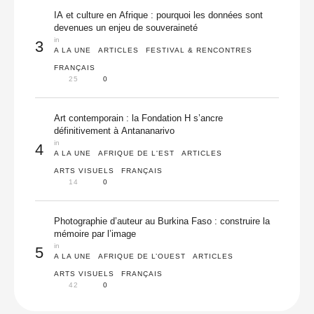
IA et culture en Afrique : pourquoi les données sont
devenues un enjeu de souveraineté
in 
3
A LA UNE
ARTICLES
FESTIVAL & RENCONTRES
FRANÇAIS
25
0
Art contemporain : la Fondation H s’ancre
définitivement à Antananarivo
in 
4
A LA UNE
AFRIQUE DE L'EST
ARTICLES
ARTS VISUELS
FRANÇAIS
14
0
Photographie d’auteur au Burkina Faso : construire la
mémoire par l’image
in 
5
A LA UNE
AFRIQUE DE L’OUEST
ARTICLES
ARTS VISUELS
FRANÇAIS
42
0