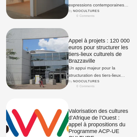
expressions contemporaines
By 
NOOCULTURES
est concernée.
0
 Comments
Appel à projets : 120 000
euros pour structurer les
tiers-lieux culturels de
Brazzaville
Un appui majeur pour la
structuration des tiers-lieux
By 
NOOCULTURES
culturels
0
 Comments
Valorisation des cultures
d’Afrique de l’Ouest :
appel à propositions du
Programme ACP-UE