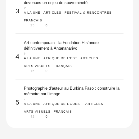
devenues un enjeu de souveraineté
in 
3
A LA UNE
ARTICLES
FESTIVAL & RENCONTRES
FRANÇAIS
25
0
Art contemporain : la Fondation H s’ancre
définitivement à Antananarivo
in 
4
A LA UNE
AFRIQUE DE L'EST
ARTICLES
ARTS VISUELS
FRANÇAIS
15
0
Photographie d’auteur au Burkina Faso : construire la
mémoire par l’image
in 
5
A LA UNE
AFRIQUE DE L’OUEST
ARTICLES
ARTS VISUELS
FRANÇAIS
42
0