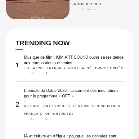
By 
NOOCULTURES
0
 Comments
TRENDING NOW
Musique de film : KIM’ART SOUND ouvre sa résidence
aux compositeurs africains
1
in 
A LA UNE
FRANÇAIS
NON CLASSÉ
OPPORTUNITÉS
24
1
Biennale de Dakar 2026 : lancement des inscriptions
pour le programme « OFF »
in 
2
A LA UNE
ARTS VISUELS
FESTIVAL & RENCONTRES
FRANÇAIS
OPPORTUNITÉS
49
0
IA et culture en Afrique : pourquoi les données sont