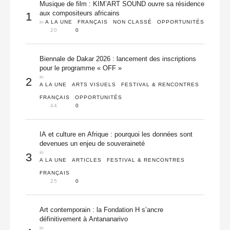
Musique de film : KIM’ART SOUND ouvre sa résidence
aux compositeurs africains
1
in 
A LA UNE
FRANÇAIS
NON CLASSÉ
OPPORTUNITÉS
20
0
Biennale de Dakar 2026 : lancement des inscriptions
pour le programme « OFF »
in 
2
A LA UNE
ARTS VISUELS
FESTIVAL & RENCONTRES
FRANÇAIS
OPPORTUNITÉS
44
0
IA et culture en Afrique : pourquoi les données sont
devenues un enjeu de souveraineté
in 
3
A LA UNE
ARTICLES
FESTIVAL & RENCONTRES
FRANÇAIS
25
0
Art contemporain : la Fondation H s’ancre
définitivement à Antananarivo
in 