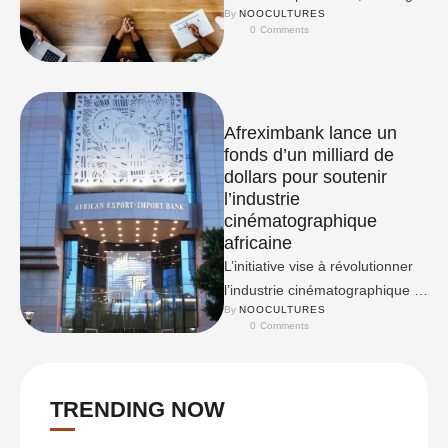
By 
NOOCULTURES
artistiques et rencontres
0
 Comments
professionnelles.
Afreximbank lance un
fonds d’un milliard de
dollars pour soutenir
l’industrie
cinématographique
africaine
L’initiative vise à révolutionner
l’industrie cinématographique et
By 
NOOCULTURES
créative de l’Afrique mondiale.
0
 Comments
TRENDING NOW