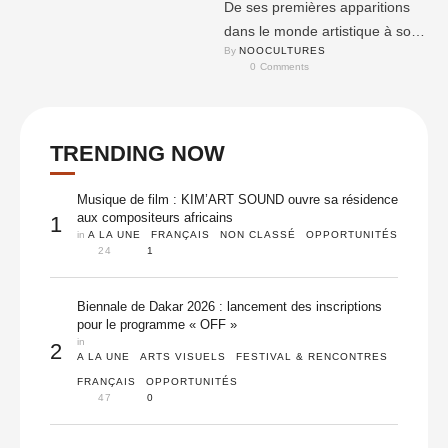
De ses premières apparitions
dans le monde artistique à son
By 
NOOCULTURES
départ pour l’Europe, en
0
 Comments
passant par la création …
TRENDING NOW
Musique de film : KIM’ART SOUND ouvre sa résidence
aux compositeurs africains
1
in 
A LA UNE
FRANÇAIS
NON CLASSÉ
OPPORTUNITÉS
24
1
Biennale de Dakar 2026 : lancement des inscriptions
pour le programme « OFF »
in 
2
A LA UNE
ARTS VISUELS
FESTIVAL & RENCONTRES
FRANÇAIS
OPPORTUNITÉS
47
0