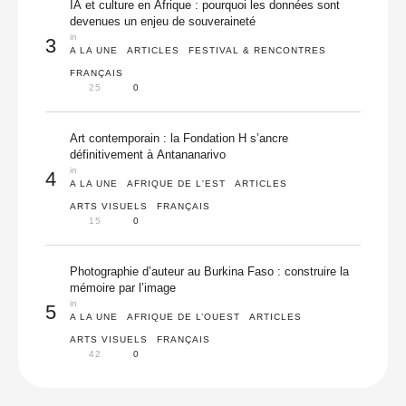
IA et culture en Afrique : pourquoi les données sont
devenues un enjeu de souveraineté
in 
3
A LA UNE
ARTICLES
FESTIVAL & RENCONTRES
FRANÇAIS
25
0
Art contemporain : la Fondation H s’ancre
définitivement à Antananarivo
in 
4
A LA UNE
AFRIQUE DE L'EST
ARTICLES
ARTS VISUELS
FRANÇAIS
15
0
Photographie d’auteur au Burkina Faso : construire la
mémoire par l’image
in 
5
A LA UNE
AFRIQUE DE L’OUEST
ARTICLES
ARTS VISUELS
FRANÇAIS
42
0