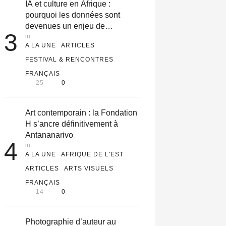
IA et culture en Afrique :
pourquoi les données sont
devenues un enjeu de
3
souveraineté
in 
A LA UNE
ARTICLES
FESTIVAL & RENCONTRES
FRANÇAIS
25
0
Art contemporain : la Fondation
H s’ancre définitivement à
Antananarivo
4
in 
A LA UNE
AFRIQUE DE L'EST
ARTICLES
ARTS VISUELS
FRANÇAIS
14
0
Photographie d’auteur au