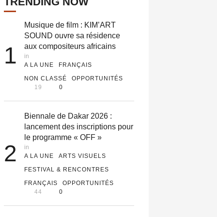
TRENDING NOW
Musique de film : KIM’ART
SOUND ouvre sa résidence
aux compositeurs africains
1
in 
A LA UNE
FRANÇAIS
NON CLASSÉ
OPPORTUNITÉS
19
0
Biennale de Dakar 2026 :
lancement des inscriptions pour
le programme « OFF »
2
in 
A LA UNE
ARTS VISUELS
FESTIVAL & RENCONTRES
FRANÇAIS
OPPORTUNITÉS
44
0