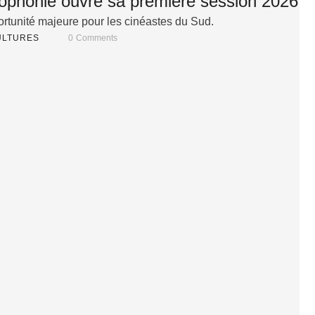
ophonie ouvre sa première session 2026
rtunité majeure pour les cinéastes du Sud.
LTURES
0
 Comments