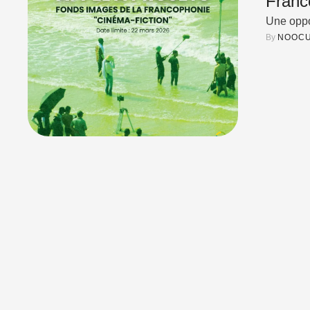
Franc
Une oppo
By 
NOOCU