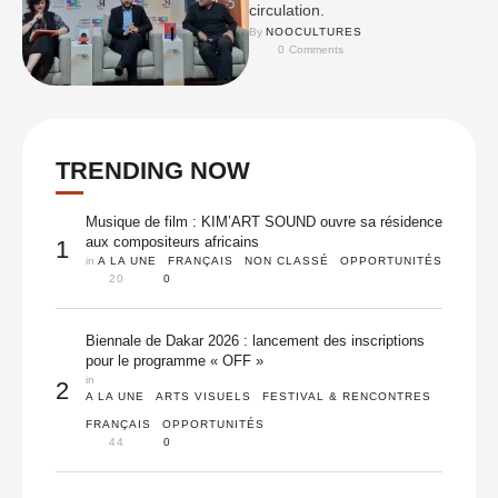
circulation.
By 
NOOCULTURES
0
 Comments
TRENDING NOW
Musique de film : KIM’ART SOUND ouvre sa résidence
aux compositeurs africains
1
in 
A LA UNE
FRANÇAIS
NON CLASSÉ
OPPORTUNITÉS
20
0
Biennale de Dakar 2026 : lancement des inscriptions
pour le programme « OFF »
in 
2
A LA UNE
ARTS VISUELS
FESTIVAL & RENCONTRES
FRANÇAIS
OPPORTUNITÉS
44
0