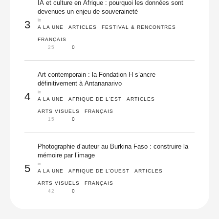
IA et culture en Afrique : pourquoi les données sont
devenues un enjeu de souveraineté
in 
3
A LA UNE
ARTICLES
FESTIVAL & RENCONTRES
FRANÇAIS
25
0
Art contemporain : la Fondation H s’ancre
définitivement à Antananarivo
in 
4
A LA UNE
AFRIQUE DE L'EST
ARTICLES
ARTS VISUELS
FRANÇAIS
15
0
Photographie d’auteur au Burkina Faso : construire la
mémoire par l’image
in 
5
A LA UNE
AFRIQUE DE L’OUEST
ARTICLES
ARTS VISUELS
FRANÇAIS
42
0