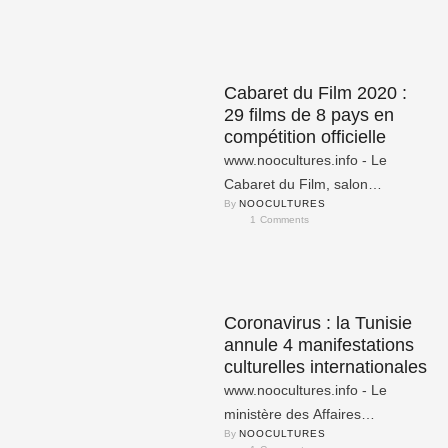
11 mars dernier par
l'Organisation Mondiale de …
Cabaret du Film 2020 :
29 films de 8 pays en
compétition officielle
www.noocultures.info - Le
Cabaret du Film, salon
By 
NOOCULTURES
international de l'industrie du
1
 Comments
cinéma et rencontres
professionnelles a annoncé la
…
Coronavirus : la Tunisie
annule 4 manifestations
culturelles internationales
www.noocultures.info - Le
ministère des Affaires
By 
NOOCULTURES
Culturelles de la Tunisie a