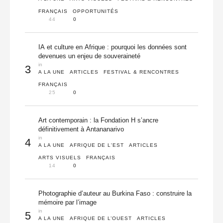
FRANÇAIS
OPPORTUNITÉS
44
0
IA et culture en Afrique : pourquoi les données sont
devenues un enjeu de souveraineté
in 
3
A LA UNE
ARTICLES
FESTIVAL & RENCONTRES
FRANÇAIS
25
0
Art contemporain : la Fondation H s’ancre
définitivement à Antananarivo
in 
4
A LA UNE
AFRIQUE DE L'EST
ARTICLES
ARTS VISUELS
FRANÇAIS
14
0
Photographie d’auteur au Burkina Faso : construire la
mémoire par l’image
in 
5
A LA UNE
AFRIQUE DE L’OUEST
ARTICLES