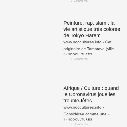
0
 Comments
destine aux auteurs des …
Peinture, rap, slam : la
vie artistique très colorée
de Tokyo Harem
www.noocultures.info - Cet
originaire de Tamatave (ville
By 
NOOCULTURES
portuaire située sur la côte est
0
 Comments
de Madagascar) fascine par sa
…
Afrique / Culture : quand
le Coronavirus joue les
trouble-fêtes
www.noocultures.info -
Considérée comme une «
By 
NOOCULTURES
pandémie » depuis le mercredi
0
 Comments