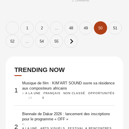
1
 Comments
annoncé ce 9 mars 2020, le
report …
1
2
…
48
49
50
51
52
…
54
55
TRENDING NOW
Musique de film : KIM’ART SOUND ouvre sa résidence
aux compositeurs africains
1
in 
A LA UNE
FRANÇAIS
NON CLASSÉ
OPPORTUNITÉS
19
0
Biennale de Dakar 2026 : lancement des inscriptions
pour le programme « OFF »
in 
2
A LA UNE
ARTS VISUELS
FESTIVAL & RENCONTRES