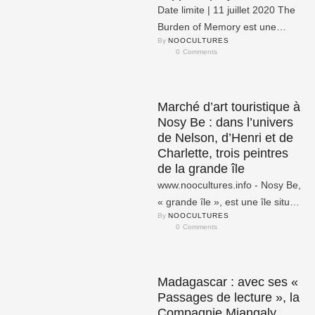
Date limite | 11 juillet 2020 The
Burden of Memory est une
By 
NOOCULTURES
plateforme pour les opérateurs
0
 Comments
culturels d’Afrique qui …
Marché d’art touristique à
Nosy Be : dans l’univers
de Nelson, d’Henri et de
Charlette, trois peintres
de la grande île
www.noocultures.info - Nosy Be,
« grande île », est une île située
By 
NOOCULTURES
au Nord-ouest de Madagascar.
0
 Comments
Dans cette …
Madagascar : avec ses «
Passages de lecture », la
Compagnie Miangaly