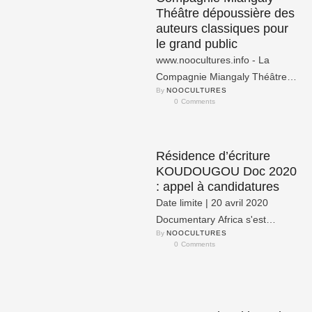
Théâtre dépoussière des
auteurs classiques pour
le grand public
www.noocultures.info - La
Compagnie Miangaly Théâtre
By 
NOOCULTURES
est une compagnie ancrée dans
0
 Comments
le temps présent tout en
gardant une …
Résidence d’écriture
KOUDOUGOU Doc 2020
: appel à candidatures
Date limite | 20 avril 2020
Documentary Africa s'est
By 
NOOCULTURES
associé à Koudougou Doc pour
0
 Comments
la mise en place …