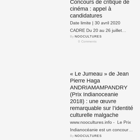
Concours de critique de
cinéma : appel à
candidatures
Date limite | 30 avril 2020
CADRE Du 20 au 26 juillet
By 
NOOCULTURES
2020, Ouagadougou (Burkina
0
 Comments
Faso) abrite …
« Le Jumeau » de Jean
Pierre Haga
ANDRIAMAMPANDRY
(Prix Indianoceanie
2018) : une œuvre
remarquable sur l’identité
culturelle malgache
www.noocultures.info - Le Prix
Indianocéanie est un concours
By 
NOOCULTURES
de textes en français qui se