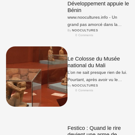
Développement appuie le
Bénin
www.noocultures.info - Un
grand pas amorcé dans la
By 
NOOCULTURES
réalisation du projet «
0
 Comments
Réinventer la cité lacustre de
Ganvié …
Le Colosse du Musée
national du Mali
L’on ne sait presque rien de lui.
Pourtant, après avoir vu le
By 
NOOCULTURES
Colosse, on ne peut plus
0
 Comments
l’oublier.
Festico : Quand le rire
devient une arme de