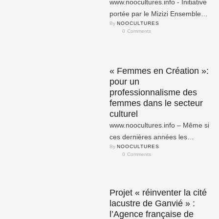
www.noocultures.info - Initiative
portée par le Mizizi Ensemble,
By 
NOOCULTURES
Mizizi Sounds of the Nile
0
 Comments
propose une plate-forme
annuelle permettant …
« Femmes en Création »:
pour un
professionnalisme des
femmes dans le secteur
culturel
www.noocultures.info – Même si
ces dernières années les
By 
NOOCULTURES
femmes se font de plus en plus
0
 Comments
remarquer dans tous les …
Projet « réinventer la cité
lacustre de Ganvié » :
l’Agence française de