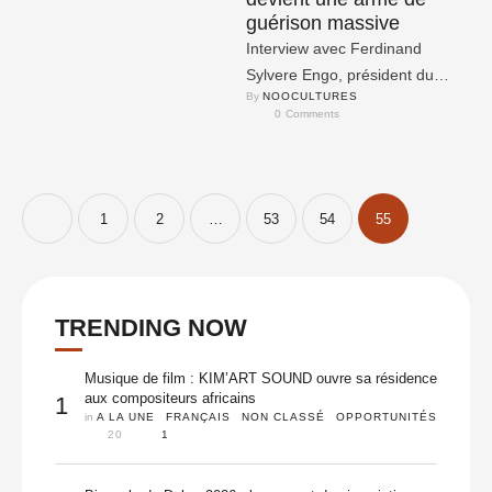
guérison massive
Interview avec Ferdinand
Sylvere Engo, président du
By 
NOOCULTURES
Comité d’organisation du
0
 Comments
Festival International des
Images Comiques – FESTICO
dont …
1
2
…
53
54
55
TRENDING NOW
Musique de film : KIM’ART SOUND ouvre sa résidence
aux compositeurs africains
1
in 
A LA UNE
FRANÇAIS
NON CLASSÉ
OPPORTUNITÉS
20
1