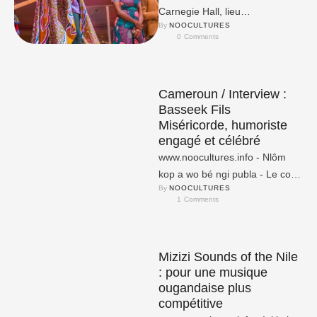
Carnegie Hall, lieu
By 
NOOCULTURES
emblématique de la ville de
0
 Comments
New York a annoncé les
concerts de musique …
Cameroun / Interview :
Basseek Fils
Miséricorde, humoriste
engagé et célébré
www.noocultures.info - Nlôm
kop a wo bé ngi publa - Le coq
By 
NOOCULTURES
se débat toujours quand il est
1
 Comments
…
Mizizi Sounds of the Nile
: pour une musique
ougandaise plus
compétitive