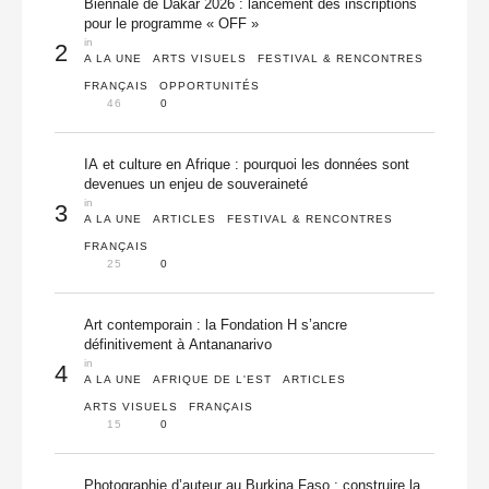
Biennale de Dakar 2026 : lancement des inscriptions
pour le programme « OFF »
in 
2
A LA UNE
ARTS VISUELS
FESTIVAL & RENCONTRES
FRANÇAIS
OPPORTUNITÉS
46
0
IA et culture en Afrique : pourquoi les données sont
devenues un enjeu de souveraineté
in 
3
A LA UNE
ARTICLES
FESTIVAL & RENCONTRES
FRANÇAIS
25
0
Art contemporain : la Fondation H s’ancre
définitivement à Antananarivo
in 
4
A LA UNE
AFRIQUE DE L'EST
ARTICLES
ARTS VISUELS
FRANÇAIS
15
0
Photographie d’auteur au Burkina Faso : construire la