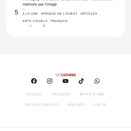
mémoire par l’image
in 
5
A LA UNE
AFRIQUE DE L’OUEST
ARTICLES
ARTS VISUELS
FRANÇAIS
42
0
ACCUEIL
CRITIQUES
REVUE D’ART
NO’OCULTURES TV
PODCAST
LOG IN