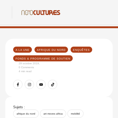
A LA UNE
AFRIQUE DU NORD
ENQUÊTES
FONDS & PROGRAMME DE SOUTIEN
29 octobre 2019
,
0
 Comments
4
 min read
Sujets :
afrique du nord
art moves africa
mobilité