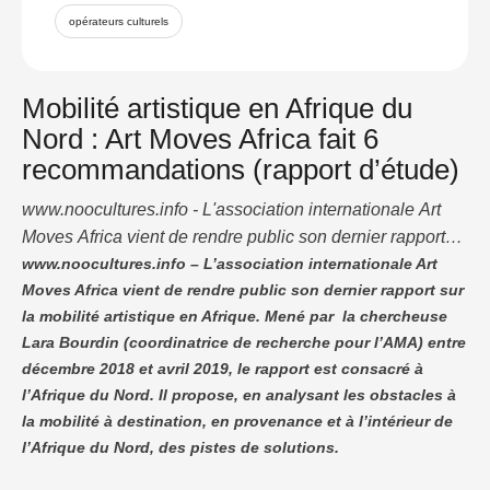
opérateurs culturels
Mobilité artistique en Afrique du
Nord : Art Moves Africa fait 6
recommandations (rapport d’étude)
www.noocultures.info - L'association internationale Art
Moves Africa vient de rendre public son dernier rapport
sur la mobilité artistique en Afrique. Mené par la
www.noocultures.info – L’association internationale Art
Moves Africa vient de rendre public son dernier rapport sur
chercheuse Lara Bourdin (coordinatrice de recherche
la mobilité artistique en Afrique. Mené par la chercheuse
pour l’AMA) entre décembre 2018 et avril 2019, le rapport
Lara Bourdin (coordinatrice de recherche pour l’AMA) entre
est consacré à l'Afrique du Nord. Il propose, en analysant
décembre 2018 et avril 2019, le rapport est consacré à
les obstacles à la mobilité à …
l’Afrique du Nord. Il propose, en analysant les obstacles à
la mobilité à destination, en provenance et à l’intérieur de
l’Afrique du Nord, des pistes de solutions.