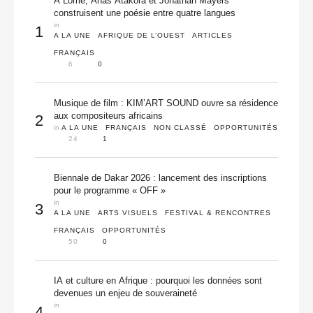
À Lomé, Anas Atakora et Jonathan Mayers
construisent une poésie entre quatre langues
in 
1
A LA UNE
AFRIQUE DE L’OUEST
ARTICLES
FRANÇAIS
6
0
Musique de film : KIM’ART SOUND ouvre sa résidence
aux compositeurs africains
2
in 
A LA UNE
FRANÇAIS
NON CLASSÉ
OPPORTUNITÉS
24
1
Biennale de Dakar 2026 : lancement des inscriptions
pour le programme « OFF »
in 
3
A LA UNE
ARTS VISUELS
FESTIVAL & RENCONTRES
FRANÇAIS
OPPORTUNITÉS
50
0
IA et culture en Afrique : pourquoi les données sont
devenues un enjeu de souveraineté
in 
4