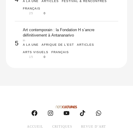
A LA UNE
ARTICLES
FESTIVAL & RENCONTRES
FRANÇAIS
25
0
Art contemporain : la Fondation H s’ancre
définitivement à Antananarivo
in 
5
A LA UNE
AFRIQUE DE L'EST
ARTICLES
ARTS VISUELS
FRANÇAIS
15
0
ACCUEIL
CRITIQUES
REVUE D’ART