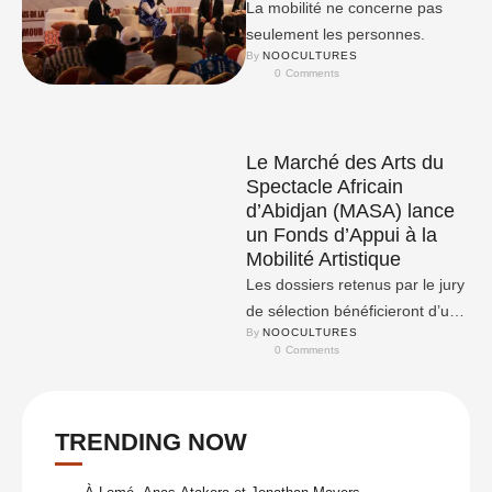
La mobilité ne concerne pas
seulement les personnes.
By 
NOOCULTURES
0
 Comments
Le Marché des Arts du
Spectacle Africain
d’Abidjan (MASA) lance
un Fonds d’Appui à la
Mobilité Artistique
Les dossiers retenus par le jury
de sélection bénéficieront d’un
By 
NOOCULTURES
appui pouvant aller jusqu’à 50
0
 Comments
% du coût …
TRENDING NOW