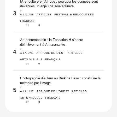
IA et culture en Afrique : pourquoi les données sont
devenues un enjeu de souveraineté
in 
3
A LA UNE
ARTICLES
FESTIVAL & RENCONTRES
FRANÇAIS
25
0
Art contemporain : la Fondation H s’ancre
définitivement à Antananarivo
in 
4
A LA UNE
AFRIQUE DE L'EST
ARTICLES
ARTS VISUELS
FRANÇAIS
15
0
Photographie d’auteur au Burkina Faso : construire la
mémoire par l’image
in 
5
A LA UNE
AFRIQUE DE L’OUEST
ARTICLES
ARTS VISUELS
FRANÇAIS
42
0