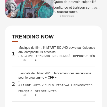
Quête de pouvoir, culpabilité,
confiance et trahison sont au
By 
NOOCULTURES
cœur de ce film inspiré de
1
 Comments
« Macbeth » de Shakespeare.
TRENDING NOW
Musique de film : KIM’ART SOUND ouvre sa résidence
aux compositeurs africains
1
in 
A LA UNE
FRANÇAIS
NON CLASSÉ
OPPORTUNITÉS
23
1
Biennale de Dakar 2026 : lancement des inscriptions
pour le programme « OFF »
in 
2
A LA UNE
ARTS VISUELS
FESTIVAL & RENCONTRES
FRANÇAIS
OPPORTUNITÉS
46
0