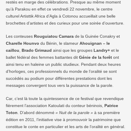
restés en marge des célébrations. Presque au même moment
qu’à Parakou en effet ce vendredi 22 novembre, le centre
culturel Artisttik Africa d’Agla à Cotonou accueillait une belle
brochettes d’artistes et des curieux pour une soirée d’ouverture.
Les conteuses
Rouguiatou Camara
de la Guinée Conakry et
Charelle Hounvo
du Bénin, le slameur
Ahouignan – le
caillou
,
Brado Grimaud
ainsi que les groupes
Landry+
et le
ballet fédéral des femmes battantes dit
Génie de la forêt
ont
ainsi tenu en haleine un public studieux. Pendant deux heures
d’horloges, ces professionnels du monde de l’oralité se sont
succédés au podium pour différentes prestations dont les
messages convergent tous vers la puissance de la parole.
Car, c’est là toute la quintessence de ce festival que revendique
fièrement l’association Katoulati du conteur béninois,
Patrice
Toton
. D’abord dénommé
« Nuit de la parole »
à sa première
édition en 2011, l’initiative vise à promouvoir la patrimoine que
constitue le conte en particulier et les arts de l’oralité en général.