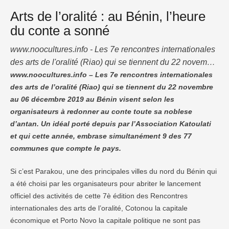
Arts de l’oralité : au Bénin, l’heure
du conte a sonné
www.noocultures.info - Les 7e rencontres internationales
des arts de l'oralité (Riao) qui se tiennent du 22 novembre
au 06 décembre 2019 au Bénin visent selon les
www.noocultures.info – Les 7e rencontres internationales
des arts de l’oralité (Riao) qui se tiennent du 22 novembre
organisateurs à redonner au conte toute sa noblese
au 06 décembre 2019 au Bénin visent selon les
d'antan. Un idéal porté depuis par l'Association Katoulati
organisateurs à redonner au conte toute sa noblese
et qui cette année, embrase simultanément 9 des 77
d’antan. Un idéal porté depuis par l’Association Katoulati
communes que compte le …
et qui cette année, embrase simultanément 9 des 77
communes que compte le pays.
Si c’est Parakou, une des principales villes du nord du Bénin qui
a été choisi par les organisateurs pour abriter le lancement
officiel des activités de cette 7è édition des Rencontres
internationales des arts de l’oralité, Cotonou la capitale
économique et Porto Novo la capitale politique ne sont pas