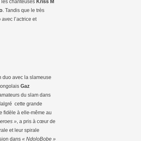
 les chanteuses
Kriss M
o
. Tandis que le très
 avec l’actrice et
 duo avec la slameuse
 Congolais
Gaz
 amateurs du slam dans
Malgré cette grande
ée fidèle à elle-même au
eroes »
, a pris à cœur de
le et leur spirale
ssion dans
« NdoloBobe »