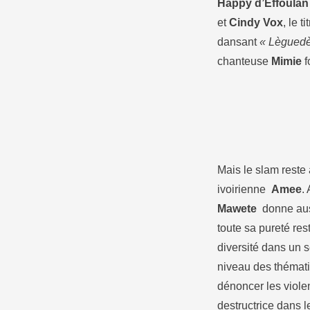
Happy d’Effoulan
et
Cindy Vox
, le ti
dansant
« Lègued
chanteuse
Mimie
f
Mais le slam reste
ivoirienne
Amee
.
Mawete
donne aus
toute sa pureté re
diversité dans un 
niveau des thémat
dénoncer les viole
destructrice dans 