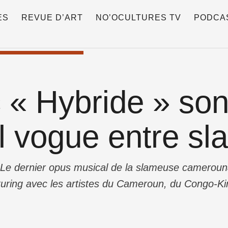
ES
REVUE D’ART
NO’OCULTURES TV
PODCA
 « Hybride » son
l vogue entre sl
 dernier opus musical de la slameuse camerouna
turing avec les artistes du Cameroun, du Congo-Kin
bride » est sorti le 5 août sur les plateformes de
 le 1er album de …