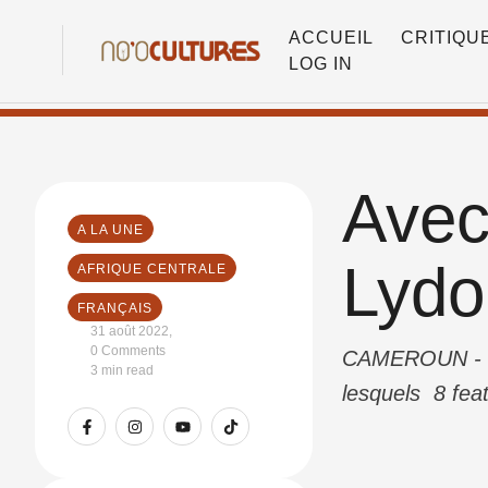
ACCUEIL
CRITIQU
LOG IN
Avec
A LA UNE
Lydo
AFRIQUE CENTRALE
FRANÇAIS
31 août 2022
,
0
 Comments
CAMEROUN - Le
3
 min read
lesquels 8 fea
DYStudios, « Hy
Slamtherapie »