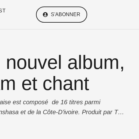
ST
S'ABONNER
 nouvel album,
am et chant
ise est composé de 16 titres parmi
shasa et de la Côte-D’ivoire. Produit par The
 téléchargement légal. 5 ans après «