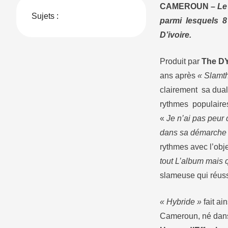
CAMEROUN –
Le
Sujets :
parmi lesquels 8 
D’ivoire.
Produit par
The D
ans après
« Slamt
clairement sa dual
rythmes populaires
«
Je n’ai pas peur 
dans sa démarche
rythmes avec l’obj
tout L’album mais q
slameuse qui réussi
« Hybride »
fait ai
Cameroun, né dans 