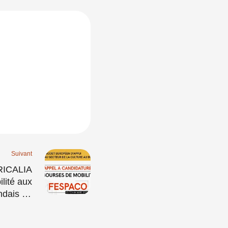
Suivant
RICALIA
lité aux
ndais de
diovisuel