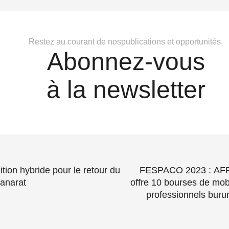
Restez au courant de nospublications et opportunités.
Abonnez-vous
à la newsletter
FESPACO 2023 : AF
Manarat
offre 10 bourses de mobi
professionnels buru
l’au