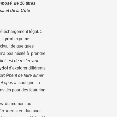
mposé de 16 titres
a et de la Côte-
 téléchargement légal. 5
l,
Lydol
exprime
ocktail de quelques
n’a pas hésité à prendre.
iel est de rester vrai
ydol
d’explorer différents
forcément de faire aimer
et opus »
, souligne la
nvités pour des featuring.
ires du moment au
 à terre »
en duo avec