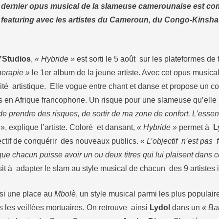
 dernier opus musical de la slameuse camerounaise est co
featuring avec les artistes du Cameroun, du Congo-Kinshas
YStudios
,
« Hybride »
est sorti le 5 août sur les plateformes de
herapie »
le 1er album de la jeune artiste. Avec cet opus musica
ité artistique. Elle vogue entre chant et danse et propose un c
 en Afrique francophone. Un risque pour une slameuse qu’elle 
de prendre des risques, de sortir de ma zone de confort. L’essent
», explique l’artiste. Coloré et dansant,
« Hybride »
permet à
L
ectif de conquérir des nouveaux publics. «
L’objectif n’est pas 
ue chacun puisse avoir un ou deux titres qui lui plaisent dans c
t à adapter le slam au style musical de chacun des 9 artistes i
nsi une place au
Mbolè
, un style musical parmi les plus popula
les veillées mortuaires. On retrouve ainsi
Lydol
dans un
« Bal