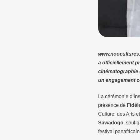
www.noocultures.
a officiellement p
cinématographie e
un engagement co
La cérémonie d’inst
présence de
Fidèl
Culture, des Arts e
Sawadogo
, souli
festival panafrica