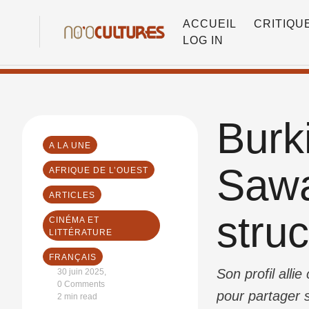
ACCUEIL
CRITIQU
LOG IN
Burk
A LA UNE
Sawa
AFRIQUE DE L’OUEST
ARTICLES
struc
CINÉMA ET 
LITTÉRATURE
FRANÇAIS
Son profil alli
30 juin 2025
,
0
 Comments
pour partager 
2
 min read