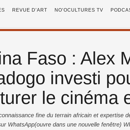
ES
REVUE D’ART
NO’OCULTURES TV
PODCA
ina Faso : Alex
dogo investi pou
turer le cinéma e
e connaissance fine du terrain africain et expertise 
sur WhatsApp(ouvre dans une nouvelle fenêtre) W