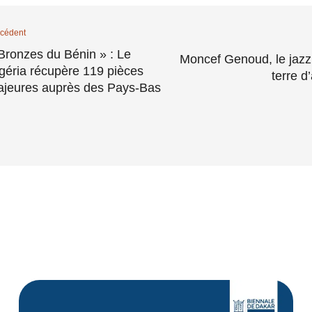
cédent
Bronzes du Bénin » : Le
Moncef Genoud, le jaz
géria récupère 119 pièces
terre d
jeures auprès des Pays-Bas