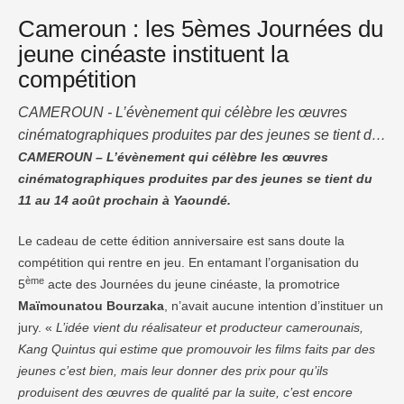
Cameroun : les 5èmes Journées du
jeune cinéaste instituent la
compétition
CAMEROUN - L’évènement qui célèbre les œuvres
cinématographiques produites par des jeunes se tient du
11 au 14 août prochain à Yaoundé. Le cadeau de cette
CAMEROUN – L’évènement qui célèbre les œuvres
cinématographiques produites par des jeunes se tient du
édition anniversaire est sans doute la compétition qui
11 au 14 août prochain à Yaoundé.
rentre en jeu. En entamant l’organisation du 5ème acte
des Journées du jeune cinéaste, la promotrice
Le cadeau de cette édition anniversaire est sans doute la
Maïmounatou Bourzaka, n’avait aucune intention …
compétition qui rentre en jeu. En entamant l’organisation du
ème
5
acte des Journées du jeune cinéaste, la promotrice
Maïmounatou Bourzaka
, n’avait aucune intention d’instituer un
jury. «
L’idée vient du réalisateur et producteur camerounais,
Kang Quintus qui estime que promouvoir les films faits par des
jeunes c’est bien, mais leur donner des prix pour qu’ils
produisent des œuvres de qualité par la suite, c’est encore