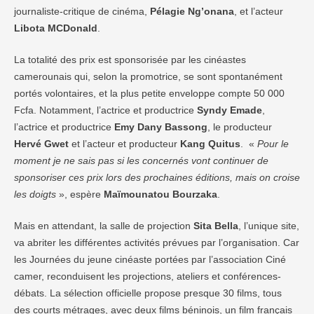
journaliste-critique de cinéma,
Pélagie Ng’onana
, et l’acteur
Libota MCDonald
.
La totalité des prix est sponsorisée par les cinéastes
camerounais qui, selon la promotrice, se sont spontanément
portés volontaires, et la plus petite enveloppe compte 50 000
Fcfa. Notamment, l’actrice et productrice
Syndy Emade
,
l’actrice et productrice
Emy Dany Bassong
, le producteur
Hervé Gwet
et l’acteur et producteur
Kang Quitus
. «
Pour le
moment je ne sais pas si les concernés vont continuer de
sponsoriser ces prix lors des prochaines éditions, mais on croise
les doigts
», espère
Maïmounatou Bourzaka
.
Mais en attendant, la salle de projection
Sita Bella
, l’unique site,
va abriter les différentes activités prévues par l’organisation. Car
les Journées du jeune cinéaste portées par l’association Ciné
camer, reconduisent les projections, ateliers et conférences-
débats. La sélection officielle propose presque 30 films, tous
des courts métrages, avec deux films béninois, un film français