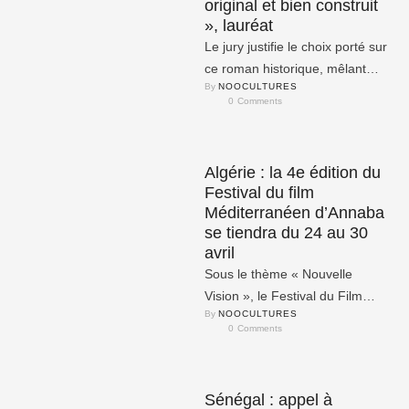
original et bien construit
», lauréat
Le jury justifie le choix porté sur
ce roman historique, mêlant
By 
NOOCULTURES
personnages réels et fictifs, «
0
 Comments
par son …
Algérie : la 4e édition du
Festival du film
Méditerranéen d’Annaba
se tiendra du 24 au 30
avril
Sous le thème « Nouvelle
Vision », le Festival du Film
By 
NOOCULTURES
Méditerranéen d’Annaba fait
0
 Comments
son grand retour pour sa
quatrième …
Sénégal : appel à