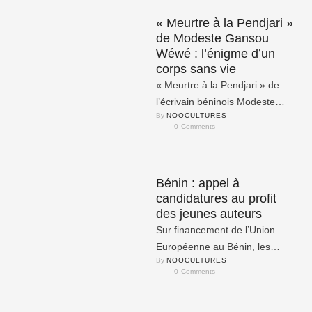
« Meurtre à la Pendjari »
de Modeste Gansou
Wéwé : l’énigme d’un
corps sans vie
« Meurtre à la Pendjari » de
l’écrivain béninois Modeste
By 
NOOCULTURES
Wéwé Gansou est un roman
0
 Comments
noir, paru en 2015 aux …
Bénin : appel à
candidatures au profit
des jeunes auteurs
Sur financement de l’Union
Européenne au Bénin, les
By 
NOOCULTURES
associations Théâtre d’Afrique
0
 Comments
et Passion Culture Art lancent le
présent …