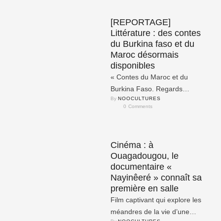
[REPORTAGE]
Littérature : des contes
du Burkina faso et du
Maroc désormais
disponibles
« Contes du Maroc et du
Burkina Faso. Regards
By 
NOOCULTURES
croisés » est un ouvrage co-
0
 Comments
écrit par 4 auteurs du Maroc …
Cinéma : à
Ouagadougou, le
documentaire «
Nayinêeré » connaît sa
première en salle
Film captivant qui explore les
méandres de la vie d’une