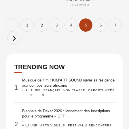
By 
NOOCULTURES
adolescente de 17 ans,
0
 Comments
« Nayinêeré », long métrage
documentaire …
1
2
3
4
5
6
7
TRENDING NOW
Musique de film : KIM’ART SOUND ouvre sa résidence
aux compositeurs africains
1
in 
A LA UNE
FRANÇAIS
NON CLASSÉ
OPPORTUNITÉS
19
0
Biennale de Dakar 2026 : lancement des inscriptions
pour le programme « OFF »
in 
2
A LA UNE
ARTS VISUELS
FESTIVAL & RENCONTRES