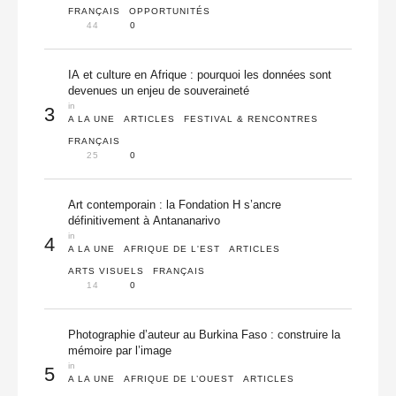
FRANÇAIS
OPPORTUNITÉS
44
0
IA et culture en Afrique : pourquoi les données sont
devenues un enjeu de souveraineté
in 
3
A LA UNE
ARTICLES
FESTIVAL & RENCONTRES
FRANÇAIS
25
0
Art contemporain : la Fondation H s’ancre
définitivement à Antananarivo
in 
4
A LA UNE
AFRIQUE DE L'EST
ARTICLES
ARTS VISUELS
FRANÇAIS
14
0
Photographie d’auteur au Burkina Faso : construire la
mémoire par l’image
in 
5
A LA UNE
AFRIQUE DE L’OUEST
ARTICLES