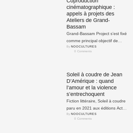
Coproduction
cinématographique :
appels à projets des
Ateliers de Grand-
Bassam
Grand-Bassam Project s’est fixé
comme principal objectif de
By 
NOOCULTURES
contribuer à l’émergence d’une
0
 Comments
industrie culturelle africaine
solide et compétitive …
Soleil à coudre de Jean
D’Amérique : quand
l’amour et la violence
s’entrechoquent
Fiction littéraire, Soleil à coudre
paru en 2021 aux éditions Actes
By 
NOOCULTURES
Sud est le premier roman de
0
 Comments
l’auteur …