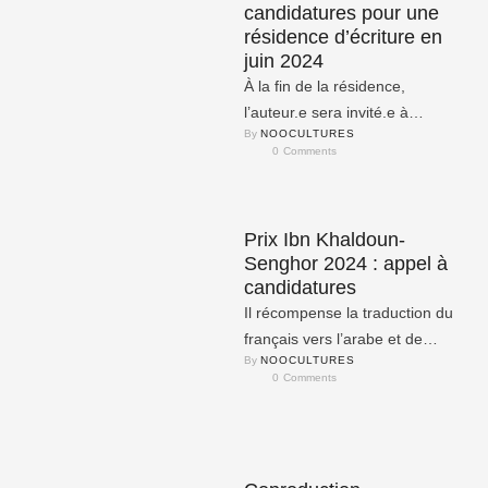
candidatures pour une
résidence d’écriture en
juin 2024
À la fin de la résidence,
l’auteur.e sera invité.e à
By 
NOOCULTURES
participer à des événements
0
 Comments
littéraires et culturels au …
Prix Ibn Khaldoun-
Senghor 2024 : appel à
candidatures
Il récompense la traduction du
français vers l’arabe et de
By 
NOOCULTURES
l’arabe vers le français d’une
0
 Comments
œuvre littéraire et/ou …