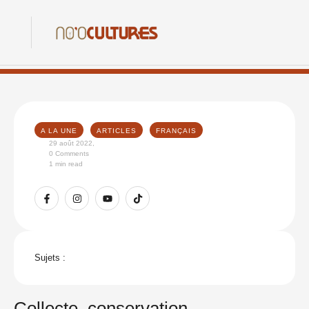
A LA UNE
ARTICLES
FRANÇAIS
29 août 2022
,
0
 Comments
1
 min read
Sujets :
Collecte, conservation,