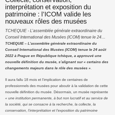
interprétation et exposition du
patrimoine : l’ICOM valide les
nouveaux rôles des musées
TCHEQUIE - L’assemblée générale extraordinaire du
Conseil International des Musées (ICOM) tenue le 24
août 2022 à Prague en République tchèque, a approuvé
TCHEQUIE – L’assemblée générale extraordinaire du
Conseil International des Musées (ICOM) tenue le 24 août
une nouvelle définition du musée, s’alignant sur «
2022 à Prague en République tchèque, a approuvé une
certains des changements majeurs dans le rôle des
nouvelle définition du musée, s’alignant sur « certains des
musées ». Il aura fallu 18 mois et l’implication de
changements majeurs dans le rôle des musées »
.
centaines de professionnels des musées pour …
Il aura fallu 18 mois et l’implication de centaines de
professionnels des musées pour aboutir à la validation de cette
nouvelle définition du musée. Désormais, un musée représente
« une institution permanente, à but non lucratif et au service de
la société, qui se consacre à la recherche, la collecte, la
conservation, l’interprétation et l’exposition du patrimoine