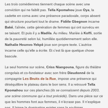
Les trois comédiennes tiennent chaque scène avec une
conviction qui ne faiblit pas.
Tella Kpomahou
joue
Oya
, la
cadette en coma avec une présence paradoxale, corps absent
qui structure pourtant tout le drame.
Fidèle Gbegnon
incarne
Baké
, l’aînée, cette génération de femmes qui ont survécu en
se taisant. Et puis il y a
Madila
. Au milieu. Mariée à
Koffi
, sortie
de la pauvreté selon lui, humiliée quotidiennement selon elle.
Nathalie Hounvo-Yekpè
joue son propre texte. L’autrice
incarne celle qu’elle a écrite. Et c’est là que quelque chose
bascule.
Le seul homme sur scène,
Criss Niangouna
, figure du théâtre
congolais et co-fondateur avec son frère
Dieudonné
de la
compagnie
Les Bruits de la Rue
, impose une présence qui
déséquilibre le plateau dans le bon sens. Il a retrouvé
Tella
Kpomahou
sur ces planches
(ils se connaissent depuis 2003,
une scène commune qui a tout précédé)
. Dans une pièce sur ce
que les hommes font aux femmes, il n’écrase pas. Il n’explique
pas. Il laisse la domination exister sans la souligner.