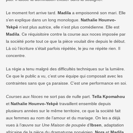
Le moment fort arrive tard.
Madila
a empoisonné son mari. Elle
s’en explique dans un long monologue.
Nathalie Hounvo-
Yekpè
n’est plus autrice, elle n’est plus comédienne. Elle est
Madila
. Ce réquisitoire contre la course aux noces imposée par
la société porte tout ce que la pièce voulait dire depuis le début.
Là où l’écriture s’était parfois répétée, le jeu ne répète rien. Il
concentre.
La régie a tenu malgré des difficultés techniques sur la lumière.
Ce que le public a vu, c’est une équipe qui composait avec les
contraintes sans que ça paraisse. C’est une performance en soi.
Courses aux Noces
ne sort pas de nulle part.
Tella Kpomahou
et
Nathalie Hounvo-Yekpè
travaillent ensemble depuis
plusieurs années sur le même territoire, ce que la société fait
aux femmes au nom de l’amour et du mariage. On les a déjà
vues à l’œuvre sur
Une Maison de poupée
d’
Ibsen
, adaptation
africaine de la pièce du dramaturge norvégien.
Nora
et
Madila