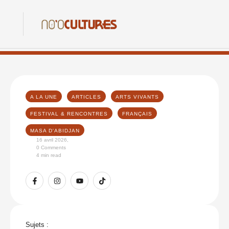
A LA UNE
ARTICLES
ARTS VIVANTS
FESTIVAL & RENCONTRES
FRANÇAIS
MASA D'ABIDJAN
16 avril 2026
,
0
 Comments
4
 min read
Sujets :