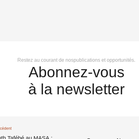
Restez au courant de nospublications et opportunités.
Abonnez-vous
à la newsletter
cédent
th Tafébé au MASA :