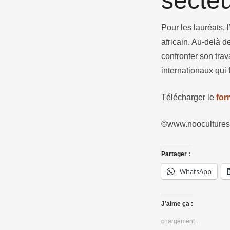
secteu
Pour les lauréats, l
africain. Au-delà d
confronter son trav
internationaux qui
Télécharger le
for
©www.noocultures.
Partager :
WhatsApp
J’aime ça :
chargement…