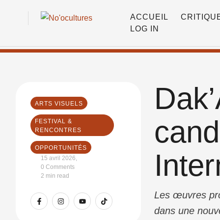
ACCUEIL
CRITIQU
LOG IN
Dak’A
ARTS VISUELS
cand
FESTIVAL & 
RENCONTRES
OPPORTUNITÉS
Inter
15 avril 2026
,
0
 Comments
2
 min read
Les œuvres pro
dans une nouve