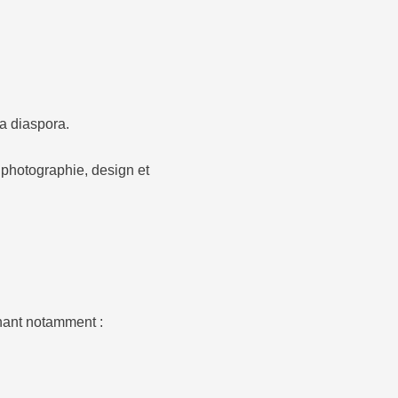
la diaspora.
, photographie, design et
nant notamment :​