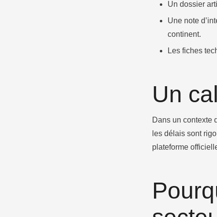
Un dossier art
Une note d’int
continent.​
Les fiches te
​Un ca
Dans un contexte d
les délais sont rig
plateforme officiell
Pourqu