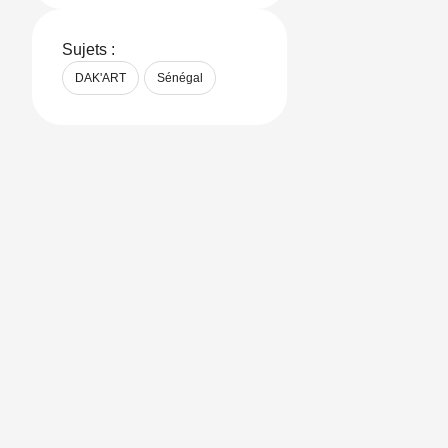
LinkedIn J’ai
Sujets :
DAK'ART
Sénégal