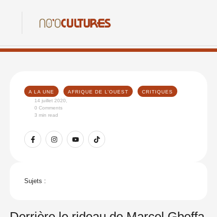
A LA UNE
AFRIQUE DE L’OUEST
CRITIQUES
14 juillet 2020
,
0
 Comments
3
 min read
Sujets :
Derrière le rideau de Marcel Gbeffa