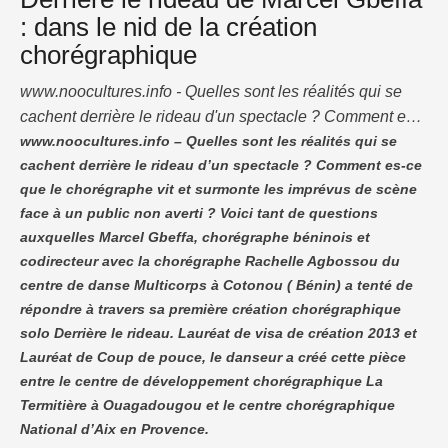
: dans le nid de la création
chorégraphique
www.noocultures.info - Quelles sont les réalités qui se
cachent derrière le rideau d'un spectacle ? Comment es-
ce que le chorégraphe vit et surmonte les imprévus de
www.noocultures.info – Quelles sont les réalités qui se
cachent derrière le rideau d’un spectacle ? Comment es-ce
scène face à un public non averti ? Voici tant de
que le chorégraphe vit et surmonte les imprévus de scène
questions auxquelles Marcel Gbeffa, chorégraphe
face à un public non averti ? Voici tant de questions
béninois et codirecteur avec la chorégraphe Rachelle
auxquelles Marcel Gbeffa, chorégraphe béninois et
Agbossou du centre de danse Multicorps …
codirecteur avec la chorégraphe Rachelle Agbossou du
centre de danse Multicorps à Cotonou ( Bénin) a tenté de
répondre à travers sa première création chorégraphique
solo Derrière le rideau. Lauréat de visa de création 2013 et
Lauréat de Coup de pouce, le danseur a créé cette pièce
entre le centre de développement chorégraphique La
Termitière à Ouagadougou et le centre chorégraphique
National d’Aix en Provence.