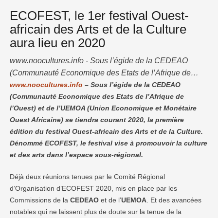
ECOFEST, le 1er festival Ouest-
africain des Arts et de la Culture
aura lieu en 2020
www.noocultures.info - Sous l’égide de la CEDEAO
(Communauté Economique des Etats de l’Afrique de
l’Ouest) et de l’UEMOA (Union Economique et Monétaire
www.noocultures.info
– Sous l’égide de la CEDEAO
(Communauté Economique des Etats de l’Afrique de
Ouest Africaine) se tiendra courant 2020, la première
l’Ouest) et de l’UEMOA (Union Economique et Monétaire
édition du festival Ouest-africain des Arts et de la Culture.
Ouest Africaine) se tiendra courant 2020, la première
Dénommé ECOFEST, le festival vise à promouvoir la
édition du festival Ouest-africain des Arts et de la Culture.
culture et des arts dans l’espace sous-régional. …
Dénommé ECOFEST, le festival vise à promouvoir la culture
et des arts dans l’espace sous-régional.
Déjà deux réunions tenues par le Comité Régional
d’Organisation d’ECOFEST 2020, mis en place par les
Commissions de la
CEDEAO
et de l’
UEMOA
. Et des avancées
notables qui ne laissent plus de doute sur la tenue de la