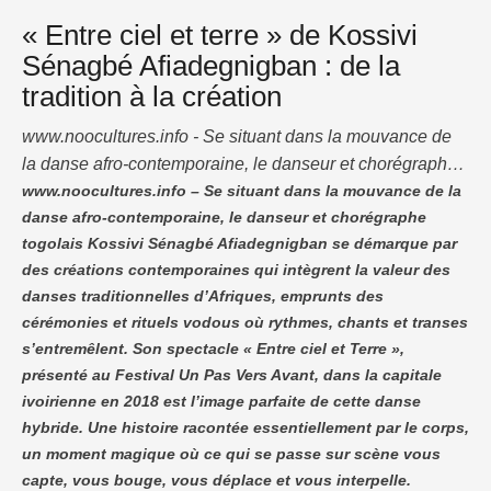
« Entre ciel et terre » de Kossivi
Sénagbé Afiadegnigban : de la
tradition à la création
www.noocultures.info - Se situant dans la mouvance de
la danse afro-contemporaine, le danseur et chorégraphe
togolais Kossivi Sénagbé Afiadegnigban se démarque
www.noocultures.info – Se situant dans la mouvance de la
danse afro-contemporaine, le danseur et chorégraphe
par des créations contemporaines qui intègrent la valeur
togolais Kossivi Sénagbé Afiadegnigban se démarque par
des danses traditionnelles d’Afriques, emprunts des
des créations contemporaines qui intègrent la valeur des
cérémonies et rituels vodous où rythmes, chants et
danses traditionnelles d’Afriques, emprunts des
transes s’entremêlent. Son spectacle « Entre ciel et Terre
cérémonies et rituels vodous où rythmes, chants et transes
», présenté au …
s’entremêlent. Son spectacle « Entre ciel et Terre »,
présenté au Festival Un Pas Vers Avant, dans la capitale
ivoirienne en 2018 est l’image parfaite de cette danse
hybride. Une histoire racontée essentiellement par le corps,
un moment magique où ce qui se passe sur scène vous
capte, vous bouge, vous déplace et vous interpelle.