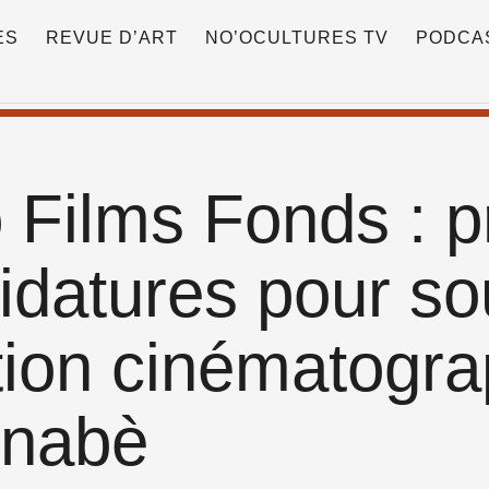
ES
REVUE D’ART
NO’OCULTURES TV
PODCA
 Films Fonds : p
idatures pour sou
tion cinématogr
inabè