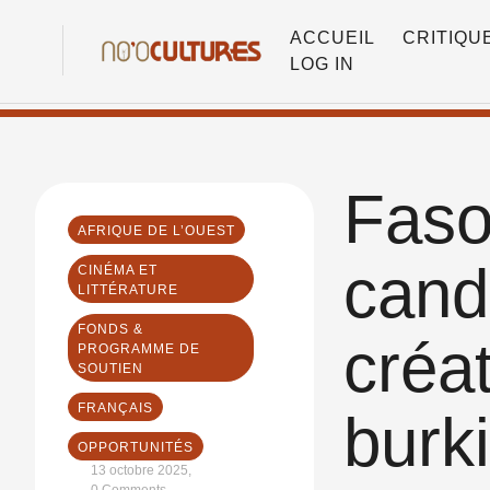
ACCUEIL
CRITIQU
LOG IN
Faso
AFRIQUE DE L’OUEST
cand
CINÉMA ET 
LITTÉRATURE
FONDS & 
créa
PROGRAMME DE 
SOUTIEN
FRANÇAIS
burk
OPPORTUNITÉS
13 octobre 2025
,