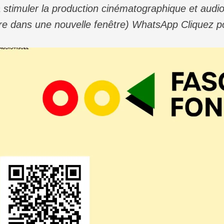
 stimuler la production cinématographique et audio
 dans une nouvelle fenêtre) WhatsApp Cliquez po
re) LinkedIn J’aime ça :J’aime chargement…