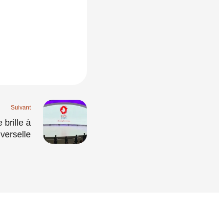
Suivant
 brille à
iverselle