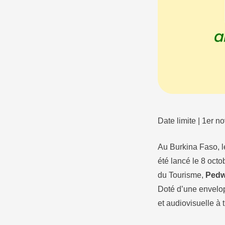
Date limite | 1er 
Au Burkina Faso, le
été lancé le 8 oct
du Tourisme,
Pedw
Doté d’une envelop
et audiovisuelle à