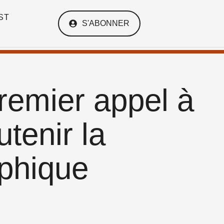
ST
S'ABONNER
remier appel à
tenir la
aphique