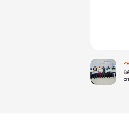
Pré
Bé
cr