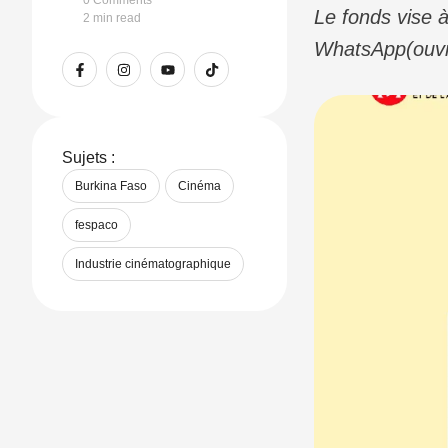
0
 Comments
Le fonds vise à
2
 min read
WhatsApp(ouvre
nouvelle fenêt
Sujets :
Burkina Faso
Cinéma
fespaco
Industrie cinématographique