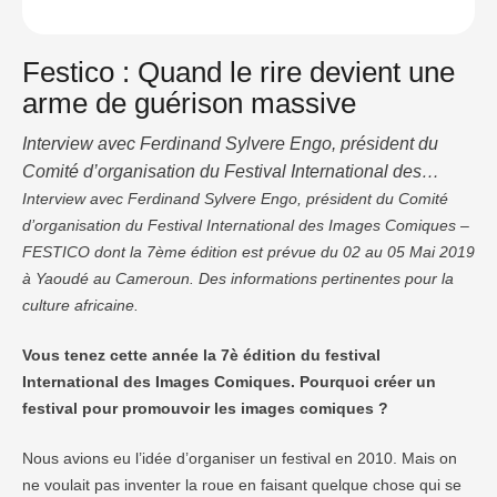
Festico : Quand le rire devient une
arme de guérison massive
Interview avec Ferdinand Sylvere Engo, président du
Comité d’organisation du Festival International des
Images Comiques – FESTICO dont la 7ème édition est
Interview avec Ferdinand Sylvere Engo, président du Comité
d’organisation du Festival International des Images Comiques –
prévue du 02 au 05 Mai 2019 à Yaoudé au Cameroun.
FESTICO dont la 7ème édition est prévue du 02 au 05 Mai 2019
Des informations pertinentes pour la culture africaine.
à Yaoudé au Cameroun. Des informations pertinentes pour la
Vous tenez cette année la 7è édition du festival
culture africaine.
International des Images Comiques. Pourquoi créer …
Vous tenez cette année la 7è édition du festival
International des Images Comiques. Pourquoi créer un
festival pour promouvoir les images comiques ?
Nous avions eu l’idée d’organiser un festival en 2010. Mais on
ne voulait pas inventer la roue en faisant quelque chose qui se