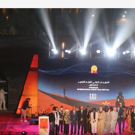
re) LinkedIn J’aime ça :J’aime chargement…