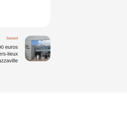
Suivant
00 euros
ers-lieux
azzaville