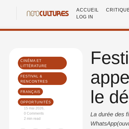
ACCUEIL
CRITIQU
LOG IN
Fest
CINÉMA ET 
LITTÉRATURE
appe
FESTIVAL & 
RENCONTRES
le dé
FRANÇAIS
OPPORTUNITÉS
15 mai 2026
,
La durée des fi
0
 Comments
2
 min read
WhatsApp(ouvre