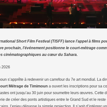
national Short Film Festival (TISFF) lance l’appel à films p
e prochain, l’événement positionne le court-métrage comm
res cinématographiques au cœur du Sahara.
in 2026
oun s’apprête à redevenir un carrefour du 7e art mondial. La di
 Court Métrage de Timimoun
a ouvert les inscriptions pour sa co
astes ont jusqu’au 30 juin pour soumettre leurs œuvres. Cette 
érie de créer des ponts artistiques entre le Grand Sud et le rest
cains, l’enjeu dépasse la simple projection. Il s’agit d’intégrer