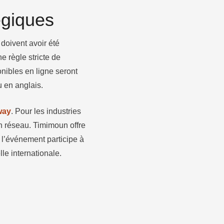
égiques
doivent avoir été
e règle stricte de
nibles en ligne seront
u en anglais.
way
. Pour les industries
en réseau. Timimoun offre
, l’événement participe à
le internationale.