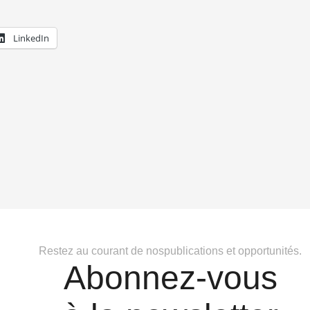
LinkedIn
Restez au courant de nospublications et opportunités.
Abonnez-vous