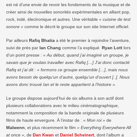
est né d’une envie de revoir les fondements de la musique et de
créer ainsi de nouvelles sonorités expérimentales en alliant pop,
rock, indé, électronique et autres. Une véritable
« cuisine de test
sonore »
comme le décrit le groupe sur son site Internet officiel.
Par ailleurs
Rafiq Bhatia
a été le premier à rejoindre l’aventure,
suivi de près par
Ian Chang
comme l’a expliqué
Ryan Lott
lors
d’un point presse :
« Au début, quand j’ai imaginé un groupe, je
savais que je voulais travailler avec Rafiq […] J’ai donc contacté
Rafiq et j’ai dit : « formons ce groupe ensemble […], mais nous
avons besoin de quelqu’un d’autre, quelqu’un d’ouvert [..]. Nous
avons donc trouvé Ian et le reste appartient à l’histoire ».
Le groupe dispose aujourd’hui de six albums à son actif dont
plusieurs collaborations avec le milieu cinématographique,
notamment la composition de la bande originale de plusieurs
films de haute envergure. À l’instar de :
« Mon roi »
de
Maïwenn
, et plus récemment le film
« Everything Everywhere All
at once »
, de
Dan Kwan
et
Daniel Scheinert
, dont l’album a