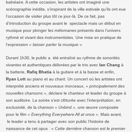
balnéaire. A cette occasion, les artistes ont imaginé une
scénographie inédite, s’inspirant de la ville estivale qu’ils ont eue
l’occasion de visiter plus tôt ce jour-là. De ce fait, pas
d’introduction du groupe avant le spectacle mais un début en
musique pour plonger les mélomanes présents dans l’univers
rythmé et vivant des instrumentistes. Une mise en pratique de
l’expression
« laisser parler la musique ».
Durant 1h30, le public a été entraîné au rythme de sonorités
vivantes et authentiques délivrées par le trio avec
Ian Chang
à
la batterie,
Rafiq Bhatia
à la guitare et à la basse et enfin,
Ryan Lott
au piano et au chant. Un concert où les artistes ont
interprété anciens et nouveaux morceaux,
« principalement des
nouvelles chansons »,
déclare le chanteur et leader du groupe à
son auditoire. La soirée s’est clôturée avec l’interprétation, en
exclusivité, de la chanson
« Unbind »,
une œuvre composée
pour le film
« Everything Everywhere All at once »
. Mais avant,
le leader a tenu à partager avec son public l’histoire de
naissance de cet opus :
« Cette dernière chanson est le premier