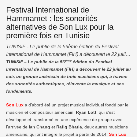
Festival International de
Hammamet : les sonorités
alternatives de Son Lux pour la
première fois en Tunisie
TUNISIE - Le public de la 56ème édition du Festival
International de Hammamet (FIH) a découvert le 22 juillet
ème
au soir, un groupe américain de trois musiciens qui, à
TUNISIE – Le public de la 56
édition du Festival
International de Hammamet (FIH) a découvert le 22 juillet au
travers des sonorités authentiques, réinvente la musique
soir, un groupe américain de trois musiciens qui, à travers
et ses fondements. Son Lux a d’abord été un projet
des sonorités authentiques, réinvente la musique et ses
musical individuel fondé par le musicien et compositeur
fondements.
américain, Ryan …
Son Lux
a d’abord été un projet musical individuel fondé par le
musicien et compositeur américain,
Ryan Lott
, qui s’est
développé et transformé en une expérience de groupe avec
l’arrivée de
Ian Chang
et
Rafiq Bhatia
, deux autres musiciens
américains, qui ont intégré le projet à partir de 2014.
Son Lux