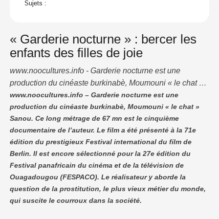
Sujets :
« Garderie nocturne » : bercer les
enfants des filles de joie
www.noocultures.info - Garderie nocturne est une
production du cinéaste burkinabè, Moumouni « le chat »
Sanou. Ce long métrage de 67 mn est le cinquième
www.noocultures.info – Garderie nocturne est une
production du cinéaste burkinabè, Moumouni « le chat »
documentaire de l’auteur. Le film a été présenté à la 71e
Sanou. Ce long métrage de 67 mn est le cinquième
édition du prestigieux Festival international du film de
documentaire de l’auteur. Le film a été présenté à la 71e
Berlin. Il est encore sélectionné pour la 27e édition du
édition du prestigieux Festival international du film de
Festival …
Berlin. Il est encore sélectionné pour la 27e édition du
Festival panafricain du cinéma et de la télévision de
Ouagadougou (FESPACO). Le réalisateur y aborde la
question de la prostitution, le plus vieux métier du monde,
qui suscite le courroux dans la société.