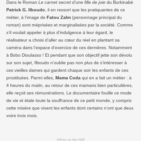
Dans le Roman
Le carnet secret d’une fille de
joie
du Burkinabè
Patrick G. Ilboudo
, il en ressort que les pratiquantes de ce
métier, à l’image de
Fatou Zalm
(personnage principal du
roman) sont méprisées et marginalisées par la société. Comme
s’il voulait appeler à plus d’indulgence à leur égard, le
réalisateur a choisi d’aller au cœur du réel en plantant sa
caméra dans l’espace d’exercice de ces dernières. Notamment
à Bobo Dioulasso ! Et pendant que son objectif jette son dévolu
sur son sujet, Ilboudo n’oublie pas non plus de s’intéresser à
ces vieilles dames qui gardent chaque soir les enfants de ces
prostituées. Parmi elles,
Mama Coda
qui en a fait un métier : à
4 heures du matin, au retour de ces mamans bien particulières,
elle reçoit ses rémunérations. Le documentaire fouille ce mode
de vie et étale toute la souffrance de ce petit monde, y compris
cette misère que vivent les enfants dont certains n’ont que deux
voire trois mois.
Affiche du film ©DR