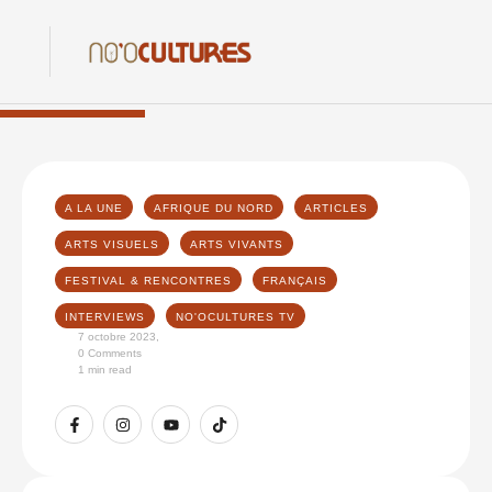
A LA UNE
AFRIQUE DU NORD
ARTICLES
ARTS VISUELS
ARTS VIVANTS
FESTIVAL & RENCONTRES
FRANÇAIS
INTERVIEWS
NO'OCULTURES TV
7 octobre 2023
,
0
 Comments
1
 min read