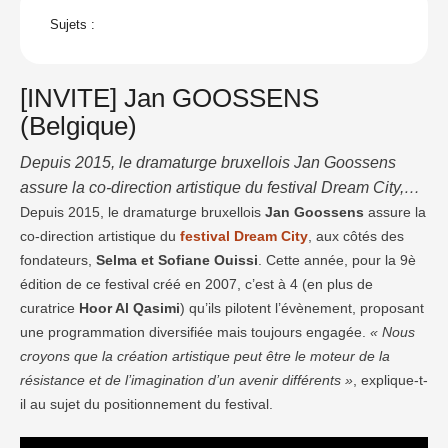
Sujets :
[INVITE] Jan GOOSSENS
(Belgique)
Depuis 2015, le dramaturge bruxellois Jan Goossens
assure la co-direction artistique du festival Dream City,
aux côtés des fondateurs, Selma et Sofiane
Depuis 2015, le dramaturge bruxellois
Jan Goossens
assure la
co-direction artistique du
festival Dream City
, aux côtés des
Ouissi.Partager : Cliquez pour partager sur
fondateurs,
Selma et Sofiane Ouissi
. Cette année, pour la 9è
WhatsApp(ouvre dans une nouvelle fenêtre) WhatsApp
édition de ce festival créé en 2007, c’est à 4 (en plus de
Cliquez pour partager sur LinkedIn(ouvre dans une
curatrice
Hoor Al Qasimi
) qu’ils pilotent l’évènement, proposant
nouvelle fenêtre) LinkedIn J’aime ça :J’aime
une programmation diversifiée mais toujours engagée.
« Nous
chargement…
croyons que la création artistique peut être le moteur de la
résistance et de l’imagination d’un avenir différents »
, explique-t-
il au sujet du positionnement du festival.