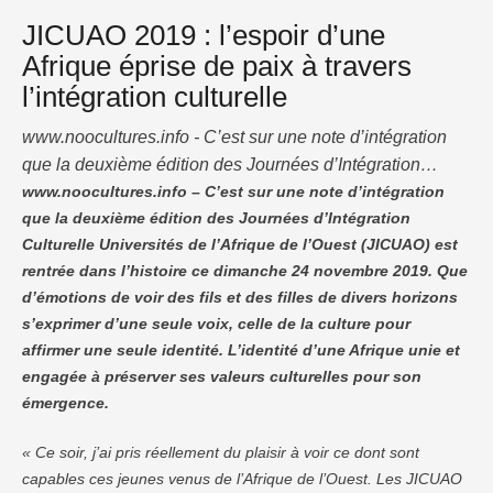
JICUAO 2019 : l’espoir d’une
Afrique éprise de paix à travers
l’intégration culturelle
www.noocultures.info - C’est sur une note d’intégration
que la deuxième édition des Journées d’Intégration
Culturelle Universités de l’Afrique de l’Ouest (JICUAO)
www.noocultures.info – C’est sur une note d’intégration
que la deuxième édition des Journées d’Intégration
est rentrée dans l’histoire ce dimanche 24 novembre
Culturelle Universités de l’Afrique de l’Ouest (JICUAO) est
2019. Que d’émotions de voir des fils et des filles de
rentrée dans l’histoire ce dimanche 24 novembre 2019. Que
divers horizons s’exprimer d’une seule voix, celle de la
d’émotions de voir des fils et des filles de divers horizons
culture pour affirmer une seule identité. …
s’exprimer d’une seule voix, celle de la culture pour
affirmer une seule identité. L’identité d’une Afrique unie et
engagée à préserver ses valeurs culturelles pour son
émergence.
« Ce soir, j’ai pris réellement du plaisir à voir ce dont sont
capables ces jeunes venus de l’Afrique de l’Ouest. Les JICUAO