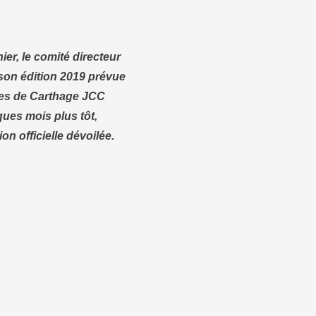
e Carthage JCC 2019, Session Nejib Ayed
er, le comité directeur
son édition 2019 prévue
es de Carthage JCC
ues mois plus tôt,
on officielle dévoilée.