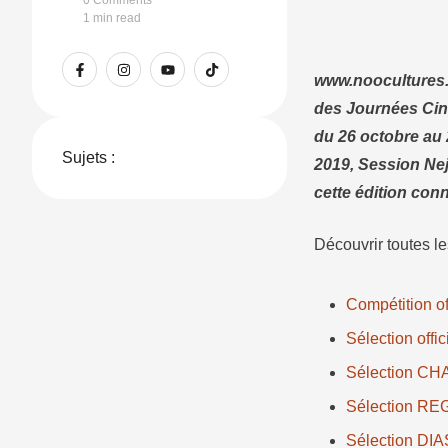
0
 Comments
au 2 novembre
1
 min read
en hommage à s
www.noocultures.
des Journées Cin
du 26 octobre a
Sujets :
2019, Session Nej
cette édition conn
Découvrir toutes le
Compétition of
Sélection offi
Sélection C
Sélection R
Sélection D