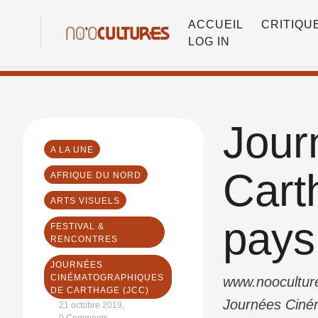
ACCUEIL
CRITIQU
LOG IN
Jour
A LA UNE
Cart
AFRIQUE DU NORD
ARTS VISUELS
pays
FESTIVAL & 
RENCONTRES
JOURNÉES 
CINÉMATOGRAPHIQUES 
www.nooculture
DE CARTHAGE (JCC)
Journées Ciném
21 octobre 2019
,