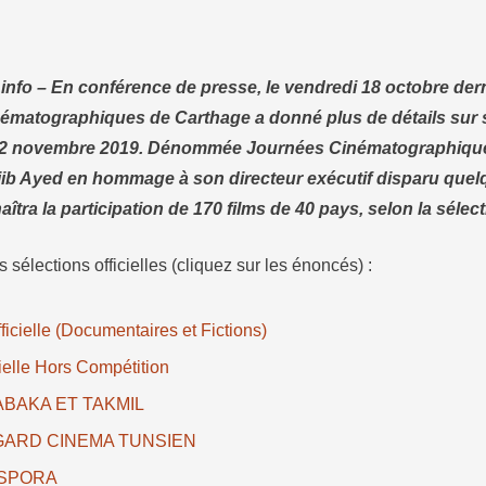
 2019. Dénommée Journées Cinématographiques d
on directeur exécutif disparu quelques mois …
info –
En conférence de presse, le vendredi 18 octobre derni
ématographiques de Carthage a donné plus de détails sur 
u 2 novembre 2019. Dénommée Journées Cinématographiqu
ib Ayed en hommage à son directeur exécutif disparu quelq
aîtra la participation de 170 films de 40 pays, selon la sélecti
s sélections officielles (cliquez sur les énoncés) :
ficielle (Documentaires et Fictions)
cielle Hors Compétition
HABAKA ET TAKMIL
EGARD CINEMA TUNSIEN
IASPORA