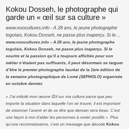
Kokou Dosseh, le photographe qui
garde un « œil sur sa culture »
www.noocultures.info - A 28 ans, le jeune photographe
togolais, Kokou Dosseh, ne passe plus inaperçu. Si le
sourire et la passion qu’il a toujours affichés pour son
www.noocultures.info – A 28 ans, le jeune photographe
togolais, Kokou Dosseh, ne passe plus inaperçu. Si le
métier n’étaient pas suffisants, il peut désormais se
sourire et la passion qu’il a toujours affichés pour son
targuer d’être le premier photographe lauréat de la 1ère
métier n’étaient pas suffisants, il peut désormais se targuer
édition de la semaine photographique de Lomé
d’être le premier photographe lauréat de la 1ère édition de
(SEPHOLO) organisée en octobre …
la semaine photographique de Lomé (SEPHOLO) organisée
en octobre dernier.
« J’ai intitulé mon œuvre Œil sur ma culture parce que peu
importe la situation dans laquelle l’on se trouve, il est important
de visionner l’avenir et de se dire que demain sera beau. C’est
une façon à moi d’aider les personnes à rester positifs ».
Plus
qu’une reconnaissance, c’est un message que décode
Kokou