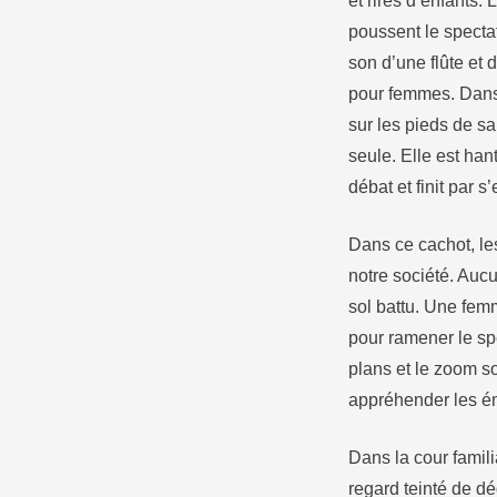
et rires d’enfants.
poussent le spectat
son d’une flûte et
pour femmes. Dans 
sur les pieds de sa
seule. Elle est han
débat et finit par 
Dans ce cachot, les
notre société. Auc
sol battu. Une femm
pour ramener le spe
plans et le zoom so
appréhender les é
Dans la cour famili
regard teinté de dé