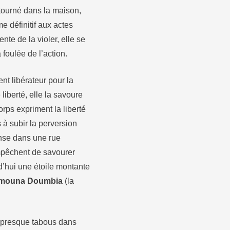
retourné dans la maison,
e définitif aux actes
nte de la violer, elle se
foulée de l’action.
nt libérateur pour la
liberté, elle la savoure
rps expriment la liberté
s à subir la perversion
anse dans une rue
’empêchent de savourer
d’hui une étoile montante
mouna Doumbia
(la
s presque tabous dans