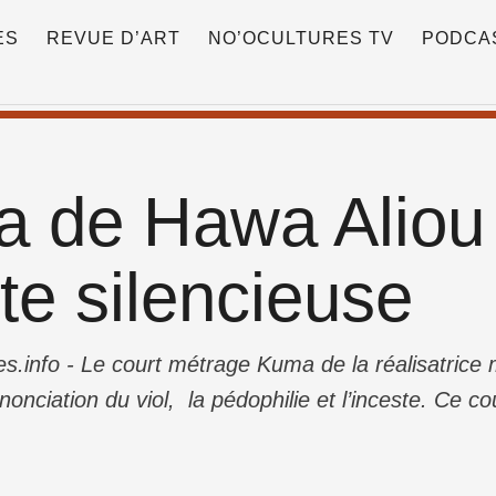
ES
REVUE D’ART
NO’OCULTURES TV
PODCA
 de Hawa Aliou 
te silencieuse
s.info - Le court métrage Kuma de la réalisatrice
nciation du viol, la pédophilie et l’inceste. Ce 
ictime dont la liberté et la paix intérieure résid
t-il pas une …