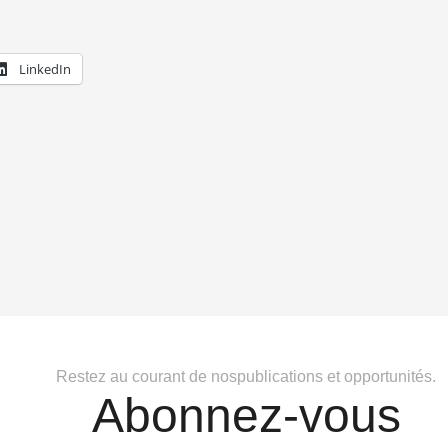
LinkedIn
Restez au courant de nospublications et opportunités.
Abonnez-vous