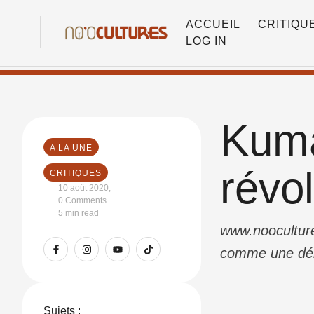
ACCUEIL
CRITIQU
LOG IN
Kuma
A LA UNE
révol
CRITIQUES
10 août 2020
,
0
 Comments
5
 min read
www.nooculture
comme une déno
révolte d’une v
Le silence n’es
Sujets :