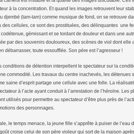
 La caméra est instable et la qualité des images discutable. Ces
eur à la concentration. Et quand les images retrouvent leur stabil
 du djembé (tam-tam) comme musique de fond, on se retrouve da
des cellules, ce sont des prostituées, des délinquantes une 
 codétenue, gémissant et se tordant de douleur et dans une autre
tée par des souvenirs douloureux, des scènes de viol dont elle a
s’en débarrasser, toute essoufflée. Son père est l’agresseur !
 conditions de détention interpellent le spectateur sur la condi
une commodité. Les travaux du centre inachevés, les détenues 
e saine d’esprit partage une cellule avec une folle. La réalisatr
ctateur à l’acte ayant conduit à l’arrestation de l’héroïne. Les p
nt utilisés pour permettre au spectateur d’être plus près de l’ac
motions des personnages.
ale, le temps menace, la jeune fille s’apprête à puiser de l’eau
goût croise celui de son père violeur qui sort de la maison après 