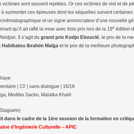
s victimes sont souvent rejetées. Or ces victimes de viol et de pé
à surmonter ces épreuves dont les séquelles suivent certaines to
 cinématographique et un signe annonciateur d’une nouvelle gé
e
ant qu’il ait raflé la mise avec trois prix lors de la 19
édition d
bidjan. Il s’agit du
grand prix Kodjo Ebouclé
, le prix de la me
à
Habibatou Ibrahim Maïga
et le prix de la meilleure photogra
Diaye
entaire | 13′ | sans dialogue | 16/16
ga, Modibo Sacko, Malaïka Khalil
(Stagiaire)
it dans le cadre de la 1ère session de la formation en critiq
ine d’Ingénierie Culturelle – APIC