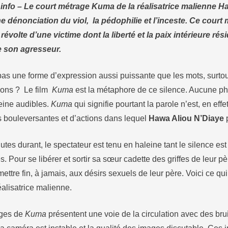
nfo – Le court métrage Kuma de la réalisatrice malienne H
dénonciation du viol, la pédophilie et l’inceste. Ce cour
révolte d’une victime dont la liberté et la paix intérieure ré
 son agresseur.
 pas une forme d’expression aussi puissante que les mots, surtou
ons ? Le film
Kuma
est la métaphore de ce silence. Aucune p
eine audibles.
Kuma
qui signifie pourtant la parole n’est, en eff
s bouleversantes et d’actions dans lequel
Hawa Aliou N’Diaye
p
tes durant, le spectateur est tenu en haleine tant le silence est
. Pour se libérer et sortir sa sœur cadette des griffes de leur pèr
mettre fin, à jamais, aux désirs sexuels de leur père. Voici ce q
réalisatrice malienne.
ages de
Kuma
présentent une voie de la circulation avec des bru