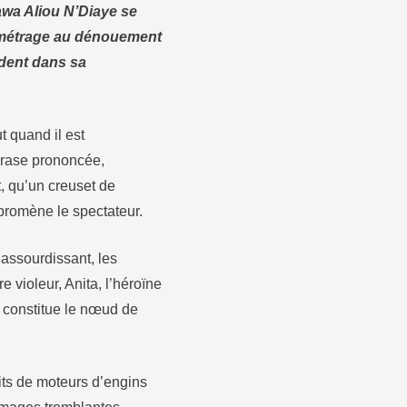
awa Aliou N’Diaye se
t métrage au dénouement
sident dans sa
t quand il est
hrase prononcée,
et, qu’un creuset de
romène le spectateur.
 assourdissant, les
e violeur, Anita, l’héroïne
ui constitue le nœud de
its de moteurs d’engins