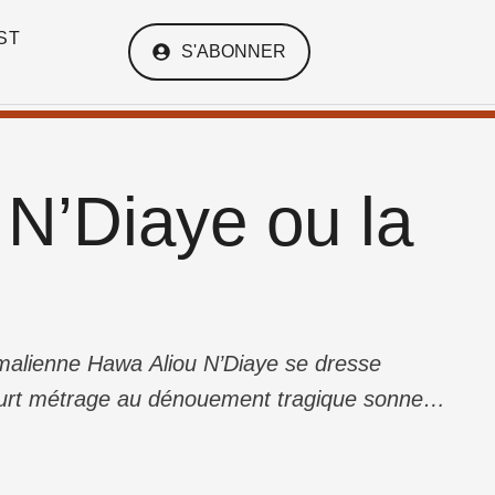
ST
S'ABONNER
N’Diaye ou la
 malienne Hawa Aliou N’Diaye se dresse
court métrage au dénouement tragique sonne la
ent dans sa vengeance contre son agresseur.