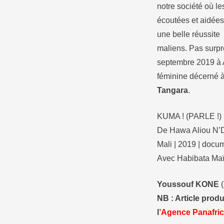
notre société où le
écoutées et aidées 
une belle réussite
maliens. Pas surpren
septembre 2019 à A
féminine décerné 
Tangara
.
KUMA ! (PARLE !)
De Hawa Aliou N’
Mali | 2019 | docum
Avec Habibata Maï
Youssouf KONE
NB : Article produ
l
’
Agence Panafrica