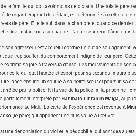
te de la famille qui doit avoir moins de dix ans. Une fois le père 
rré, le regard emprunt de dédain, est déterminée à mettre un term
vers de père. Elle le suit dans la chambre et quand ce dernier te
elle dissimulait sous son pagne. L’agresseur rend l’âme dans la 
 de son agresseur est accueilli comme un ouf de soulagement, ve
vait que trop souffert du comportement indigne de leur père. Cette 
le exprime sa joie à travers la danse. Les mouvements de son co
é pour celle qui était hantée et espoir pour sa sœur qui n’aura plu
 Elle lance ensuite un sourire à sa petite sœur et poursuit sa d
 arrêtée par la police. Ni la vue de la police, ni la prison ne l
ôle parfaitement interprété par
Habibatou Ibrahim Maïga
, aujour
performance au Mali. La carte de l’expérience est revenue à
Mai
Sacko
(le père) qui apportent une plus-value à l’œuvre.
st une dénonciation du viol et la pédophilie, qui sont des sujet