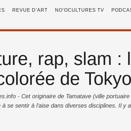
ES
REVUE D’ART
NO’OCULTURES TV
PODCA
ure, rap, slam : l
 colorée de Tok
.info - Cet originaire de Tamatave (ville portuair
 à se sentir à l’aise dans diverses disciplines. Il y 
rtistique de leur choix. En particulier, ceux qui sont