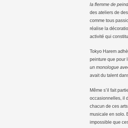
la flemme de peindr
des ateliers de dess
comme tous passionn
réalise la décorati
activité qui consti
Tokyo Harem adhère
peinture que pour l
un monologue avec
avait du talent dan
Même s’il fait part
occasionnelles, il 
chacun de ces arts.
musicale en solo. E
impossible que ces 