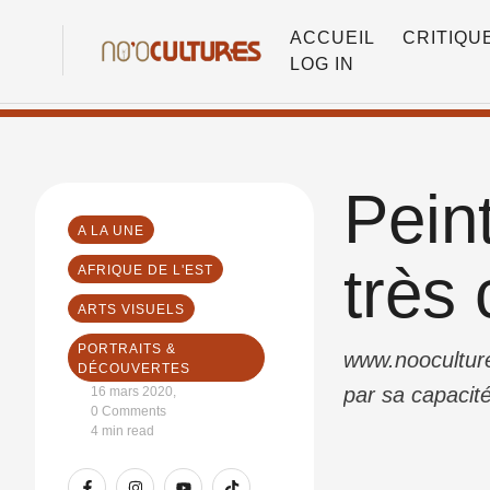
ACCUEIL
CRITIQU
LOG IN
Peint
A LA UNE
très
AFRIQUE DE L'EST
ARTS VISUELS
PORTRAITS & 
www.noocultures
DÉCOUVERTES
par sa capacité
16 mars 2020
,
0
 Comments
la discipline a
4
 min read