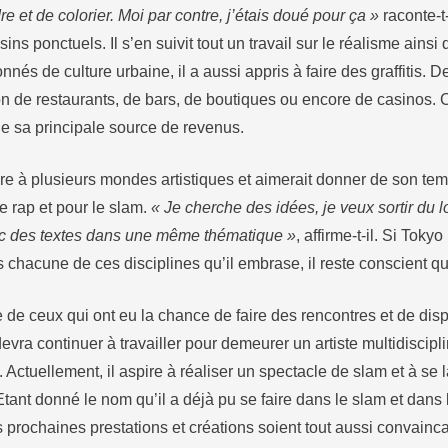
e et de colorier. Moi par contre, j’étais doué pour ça »
raconte-t-i
ins ponctuels. Il s’en suivit tout un travail sur le réalisme ainsi 
és de culture urbaine, il a aussi appris à faire des graffitis. 
on de restaurants, de bars, de boutiques ou encore de casinos. C’
tue sa principale source de revenus.
 à plusieurs mondes artistiques et aimerait donner de son tem
e rap et pour le slam.
« Je cherche des idées, je veux sortir du lot
 des textes dans une même thématique »
, affirme-t-il. Si Tok
s chacune de ces disciplines qu’il embrase, il reste conscient que
ie de ceux qui ont eu la chance de faire des rencontres et de di
devra continuer à travailler pour demeurer un artiste multidiscipl
 Actuellement, il aspire à réaliser un spectacle de slam et à se 
tant donné le nom qu’il a déjà pu se faire dans le slam et dans la
prochaines prestations et créations soient tout aussi convainca