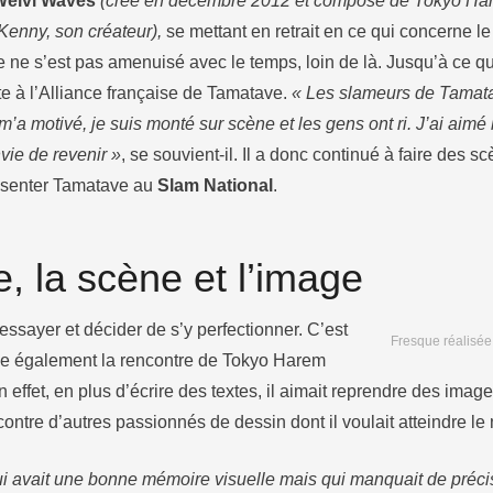
Welvi Waves
(créé en décembre 2012 et composé de Tokyo Hare
enny, son créateur),
se mettant en retrait en ce qui concerne le 
ne ne s’est pas amenuisé avec le temps, loin de là. Jusqu’à ce qu
e à l’Alliance française de Tamatave.
« Les slameurs de Tamata
m’a motivé, je suis monté sur scène et les gens ont ri. J’ai aimé 
vie de revenir »
, se souvient-il. Il a donc continué à faire des 
résenter Tamatave au
Slam National
.
re, la scène et l’image
’essayer et décider de s’y perfectionner. C’est
Fresque réalisée
me également la rencontre de Tokyo Harem
n effet, en plus d’écrire des textes, il aimait reprendre des im
encontre d’autres passionnés de dessin dont il voulait atteindre le
qui avait une bonne mémoire visuelle mais qui manquait de précis