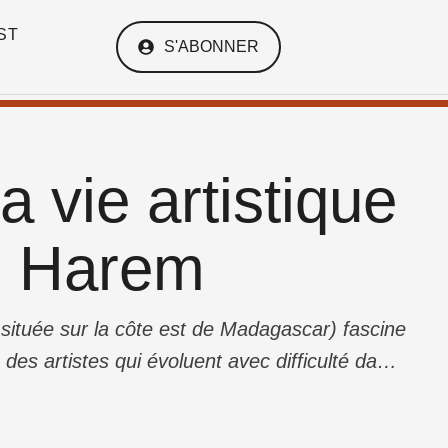
ST
S'ABONNER
a vie artistique
yo Harem
e située sur la côte est de Madagascar) fascine
a des artistes qui évoluent avec difficulté dans
 contraints à se former tout seul ou …