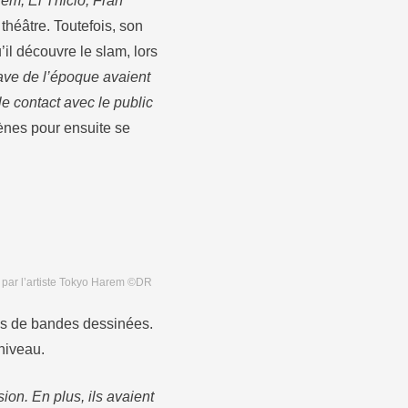
m, El Thicio, Fran
théâtre. Toutefois, son
’il découvre le slam, lors
ve de l’époque avaient
le contact avec le public
scènes pour ensuite se
 par l’artiste Tokyo Harem ©DR
ages de bandes dessinées.
 niveau.
ion. En plus, ils avaient