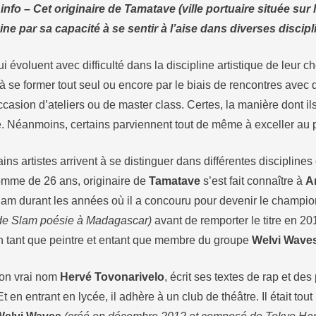
fo – Cet originaire de Tamatave (ville portuaire située sur 
e par sa capacité à se sentir à l’aise dans diverses discipl
qui évoluent avec difficulté dans la discipline artistique de leur ch
 à se former tout seul ou encore par le biais de rencontres avec d
casion d’ateliers ou de master class. Certes, la manière dont il
he. Néanmoins, certains parviennent tout de même à exceller au po
ins artistes arrivent à se distinguer dans différentes disciplines
omme de 26 ans, originaire de
Tamatave
s’est fait connaître à
A
am durant les années où il a concouru pour devenir le champi
de Slam poésie à Madagascar)
avant de remporter le titre en 201
n tant que peintre et entant que membre du groupe
Welvi Wave
on vrai nom
Hervé Tovonarivelo
, écrit ses textes de rap et d
t en entrant en lycée, il adhère à un club de théâtre. Il était tout 