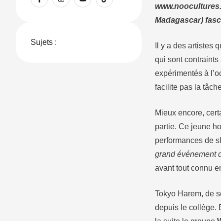
www.noocultures.in
Madagascar) fascin
Sujets :
Il y a des artistes 
qui sont contraints
expérimentés à l’oc
facilite pas la tâc
Mieux encore, certa
partie. Ce jeune h
performances de sl
grand événement 
avant tout connu e
Tokyo Harem, de s
depuis le collège. E