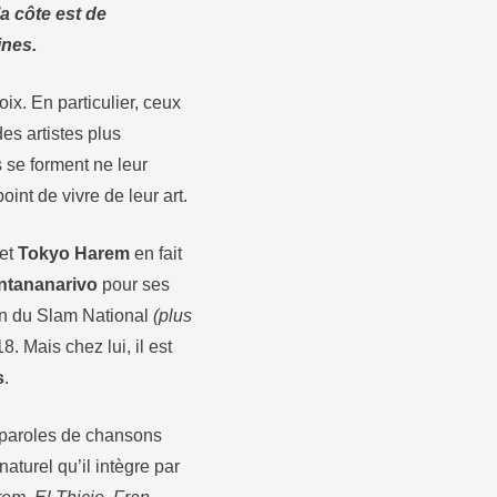
la côte est de
ines.
oix. En particulier, ceux
es artistes plus
s se forment ne leur
int de vivre de leur art.
 et
Tokyo Harem
en fait
ntananarivo
pour ses
on du Slam National
(plus
8. Mais chez lui, il est
s
.
es paroles de chansons
naturel qu’il intègre par