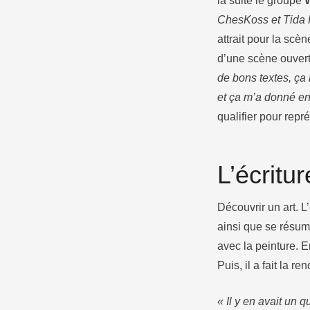
la suite le groupe
ChesKoss et Tida K
attrait pour la scè
d’une scène ouvert
de bons textes, ça 
et ça m’a donné en
qualifier pour rep
L’écritu
Découvrir un art. L
ainsi que se résu
avec la peinture. E
Puis, il a fait la r
« Il y en avait un 