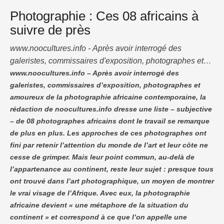
Photographie : Ces 08 africains à
suivre de près
www.noocultures.info - Après avoir interrogé des
galeristes, commissaires d'exposition, photographes et
amoureux de la photographie africaine contemporaine, la
www.noocultures.info – Après avoir interrogé des
galeristes, commissaires d’exposition, photographes et
rédaction de noocultures.info dresse une liste - subjective
amoureux de la photographie africaine contemporaine, la
- de 08 photographes africains dont le travail se remarque
rédaction de noocultures.info dresse une liste – subjective
de plus en plus. Les approches de ces photographes ont
– de 08 photographes africains dont le travail se remarque
fini par retenir l'attention du monde de l'art et …
de plus en plus. Les approches de ces photographes ont
fini par retenir l’attention du monde de l’art et leur côte ne
cesse de grimper. Mais leur point commun, au-delà de
l’appartenance au continent, reste leur sujet : presque tous
ont trouvé dans l’art photographique, un moyen de montrer
le vrai visage de l’Afrique. Avec eux, la photographie
africaine devient « une métaphore de la situation du
continent » et correspond à ce que l’on appelle une