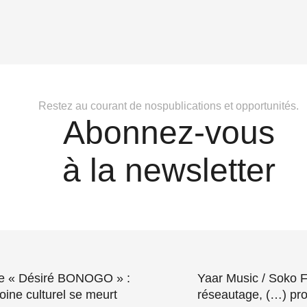
Restez au courant de nospublications et opportunités.
Abonnez-vous
à la newsletter
re « Désiré BONOGO » :
Yaar Music / Soko Fe
oine culturel se meurt
réseautage, (…) prof