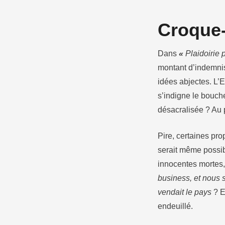
Croque
Dans
«
Plaidoirie
montant d’indemnisa
idées abjectes. L’Et
s’indigne le bouche
désacralisée ? Au 
Pire, certaines pr
serait même possi
innocentes mortes,
business, et nous 
vendait le pays
? E
endeuillé.