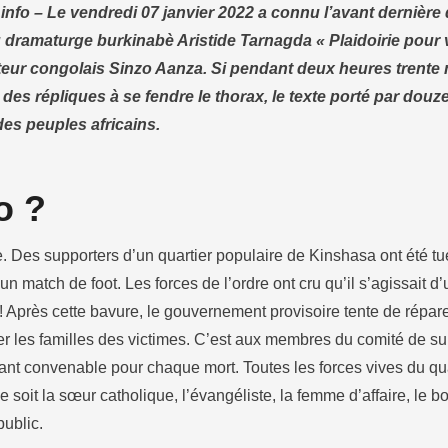
nfo – Le vendredi 07 janvier 2022 a connu l’avant dernière 
dramaturge burkinabè Aristide Tarnagda « Plaidoirie pour 
teur congolais Sinzo Aanza. Si pendant deux heures trente 
 des répliques à se fendre le thorax, le texte porté par dou
 des peuples africains.
o ?
 Des supporters d’un quartier populaire de Kinshasa ont été tu
’un match de foot. Les forces de l’ordre ont cru qu’il s’agissait d
! Après cette bavure, le gouvernement provisoire tente de répare
r les familles des victimes. C’est aux membres du comité de sur
ant convenable pour chaque mort. Toutes les forces vives du qu
e soit la sœur catholique, l’évangéliste, la femme d’affaire, le bou
public.