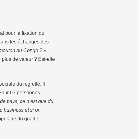
t pour la fixation du
t dans les échanges des
n mouton au Congo ? »
 plus de valeur ? Est-elle
ciale du regretté. Il
 Pour 63 personnes
u de pays, ce n’est que du
u business et si on
pulaire du quartier