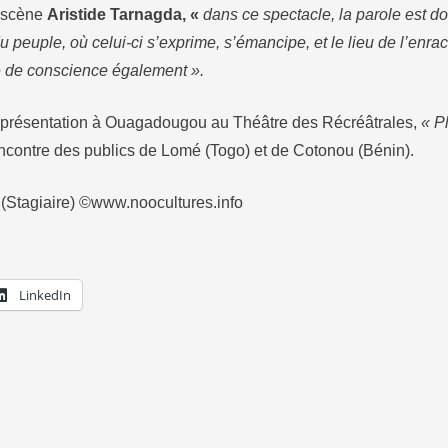
n scène
Aristide Tarnagda, «
dans ce spectacle, la parole est d
 du peuple, où celui-ci s’exprime, s’émancipe, et le lieu de l’enr
e de conscience également ».
représentation à Ouagadougou au Théâtre des Récréâtrales,
« P
encontre des publics de Lomé (Togo) et de Cotonou (Bénin).
(Stagiaire) ©www.noocultures.info
LinkedIn