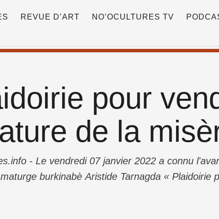
ES
REVUE D’ART
NO’OCULTURES TV
PODCA
aidoirie pour ven
ature de la misèr
s.info - Le vendredi 07 janvier 2022 a connu l'ava
maturge burkinabè Aristide Tarnagda « Plaidoirie 
is Sinzo Aanza. Si pendant deux heures trente minu
ax, …