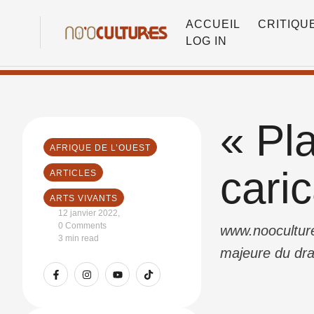
ACCUEIL
CRITIQU
LOG IN
« Pl
AFRIQUE DE L’OUEST
caric
ARTICLES
ARTS VIVANTS
12 janvier 2022
,
0
 Comments
www.nooculture
3
 min read
majeure du dra
auteur congola
fendre le thor