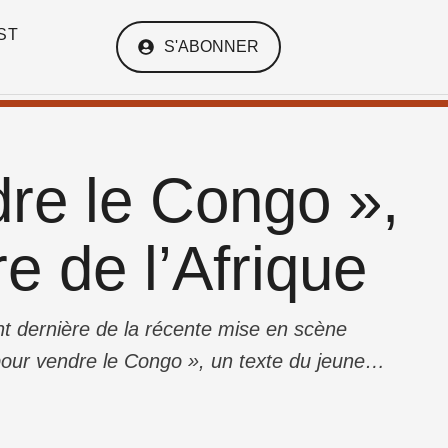
ST
S'ABONNER
dre le Congo »,
e de l’Afrique
nt dernière de la récente mise en scène
pour vendre le Congo », un texte du jeune
tes, les spectateurs ont ri des répliques à se