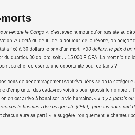
-morts
 pour vendre le Congo »,
c’est avec humour qu’on assiste au déba
tion. Au-delà du deuil, de la douleur, de la révolte, on perçoi
at a fixé à 30 dollars le prix d’un mort , »
30 dollars, le prix d’u
r du quartier. 30 dollars, soit … 15 000 F CFA. La mort n’a-t-elle
point où elle représente une opportunité pour certains ?
opositions de dédommagement sont évaluées selon la catégorie so
ble d’emprunter des cadavres voisins pour grossir le nombre…
 on en est arrivé à banaliser la vie humaine. «
Il n’y a jamais e
sommes le business de ces gens-là (l’Etat), prenons notre part d
t chacun aura sa part ! », a suggéré ironiquement le chanteur po