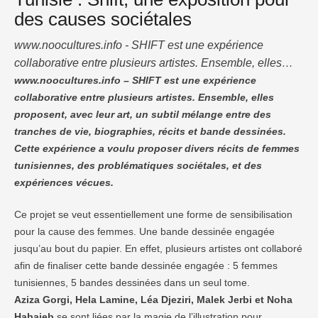
des causes sociétales
www.noocultures.info - SHIFT est une expérience
collaborative entre plusieurs artistes. Ensemble, elles
proposent, avec leur art, un subtil mélange entre des
www.noocultures.info – SHIFT est une expérience
collaborative entre plusieurs artistes. Ensemble, elles
tranches de vie, biographies, récits et bande dessinées.
proposent, avec leur art, un subtil mélange entre des
Cette expérience a voulu proposer divers récits de
tranches de vie, biographies, récits et bande dessinées.
femmes tunisiennes, des problématiques sociétales, et
Cette expérience a voulu proposer divers récits de femmes
des expériences vécues. Ce projet se veut
tunisiennes, des problématiques sociétales, et des
essentiellement une forme de sensibilisation …
expériences vécues.
Ce projet se veut essentiellement une forme de sensibilisation
pour la cause des femmes. Une bande dessinée engagée
jusqu’au bout du papier. En effet, plusieurs artistes ont collaboré
afin de finaliser cette bande dessinée engagée : 5 femmes
tunisiennes, 5 bandes dessinées dans un seul tome.
Aziza Gorgi, Hela Lamine, Léa Djeziri, Malek Jerbi et Noha
Habaieb
se sont liées par la magie de l’illustration pour