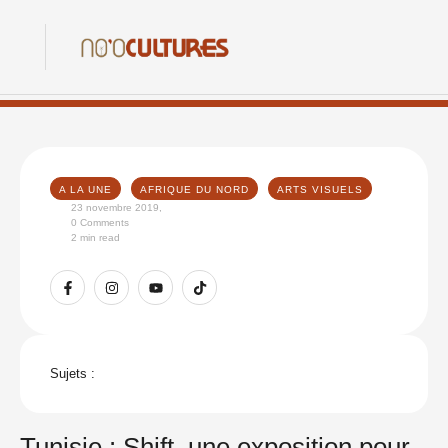
A LA UNE
AFRIQUE DU NORD
ARTS VISUELS
23 novembre 2019
,
0
 Comments
2
 min read
Sujets :
Tunisie : Shift, une exposition pour