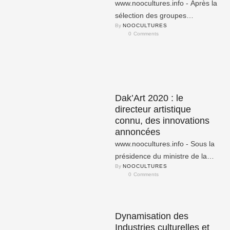
www.noocultures.info - Après la
sélection des groupes
By 
NOOCULTURES
artistiques du MASA marché
0
 Comments
(MASA IN) en septembre
dernier, place à …
Dak’Art 2020 : le
directeur artistique
connu, des innovations
annoncées
www.noocultures.info - Sous la
présidence du ministre de la
By 
NOOCULTURES
Culture et de le Communication,
0
 Comments
Abdoulaye Diop, le comité …
Dynamisation des
Industries culturelles et