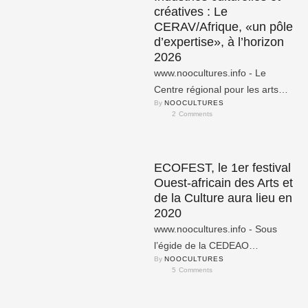
créatives : Le
CERAV/Afrique, «un pôle
d’expertise», à l’horizon
2026
www.noocultures.info - Le
Centre régional pour les arts
By 
NOOCULTURES
vivants en Afrique
2
 Comments
(CERAV/Afrique) a tenu les 07
et 08 …
ECOFEST, le 1er festival
Ouest-africain des Arts et
de la Culture aura lieu en
2020
www.noocultures.info - Sous
l’égide de la CEDEAO
By 
NOOCULTURES
(Communauté Economique des
5
 Comments
Etats de l’Afrique de l’Ouest) et
de l’UEMOA …