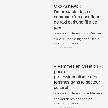
Oko Ashewo :
l’improbable destin
commun d’un chauffeur
de taxi et d’une fille de
joie
www.noocultures.info - Réalisé
en 2015 par le nigérian Daniel
By 
NOOCULTURES
Emekeoriahi, le long métrage
0
 Comments
Taxi Driver : Oko Ashewo …
« Femmes en Création »:
pour un
professionnalisme des
femmes dans le secteur
culturel
www.noocultures.info – Même si
ces dernières années les
By 
NOOCULTURES
femmes se font de plus en plus
0
 Comments