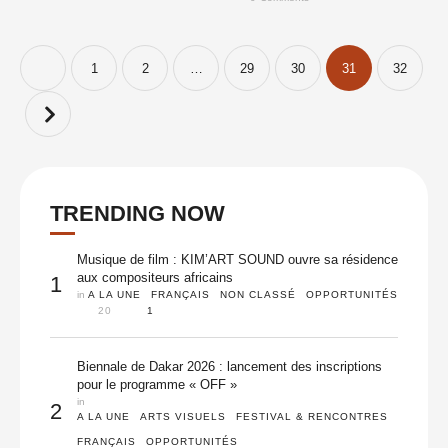
remarquer dans tous les …
1
2
…
29
30
31
32
TRENDING NOW
Musique de film : KIM’ART SOUND ouvre sa résidence
aux compositeurs africains
1
in 
A LA UNE
FRANÇAIS
NON CLASSÉ
OPPORTUNITÉS
20
1
Biennale de Dakar 2026 : lancement des inscriptions
pour le programme « OFF »
in 
2
A LA UNE
ARTS VISUELS
FESTIVAL & RENCONTRES
FRANÇAIS
OPPORTUNITÉS