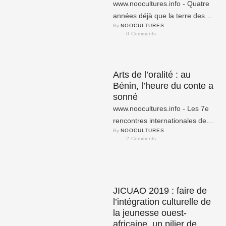
www.noocultures.info - Quatre
années déjà que la terre des
By 
NOOCULTURES
hommes intègres est la scène
0
 Comments
de plusieurs attaques aux …
Arts de l’oralité : au
Bénin, l’heure du conte a
sonné
www.noocultures.info - Les 7e
rencontres internationales des
By 
NOOCULTURES
arts de l'oralité (Riao) qui se
2
 Comments
tiennent du 22 novembre au …
JICUAO 2019 : faire de
l’intégration culturelle de
la jeunesse ouest-
africaine, un pilier de