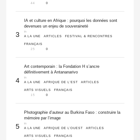
44
0
IA et culture en Afrique : pourquoi les données sont
devenues un enjeu de souveraineté
in 
3
A LA UNE
ARTICLES
FESTIVAL & RENCONTRES
FRANÇAIS
25
0
Art contemporain : la Fondation H s’ancre
définitivement à Antananarivo
in 
4
A LA UNE
AFRIQUE DE L'EST
ARTICLES
ARTS VISUELS
FRANÇAIS
15
0
Photographie d’auteur au Burkina Faso : construire la
mémoire par l’image
in 
5
A LA UNE
AFRIQUE DE L’OUEST
ARTICLES
ARTS VISUELS
FRANÇAIS