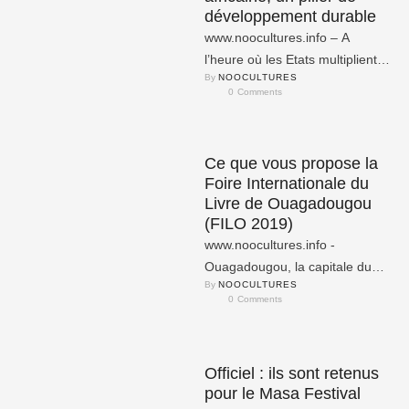
développement durable
www.noocultures.info – A
l’heure où les Etats multiplient
By 
NOOCULTURES
les rencontres et les
0
 Comments
conférences de haut niveau sur
la …
Ce que vous propose la
Foire Internationale du
Livre de Ouagadougou
(FILO 2019)
www.noocultures.info -
Ouagadougou, la capitale du
By 
NOOCULTURES
Burkina Faso, accueille du 21
0
 Comments
au 24 novembre, la 15e édition
de …
Officiel : ils sont retenus
pour le Masa Festival