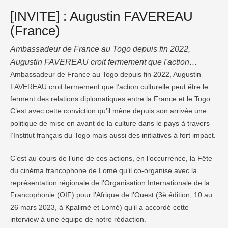
[INVITE] : Augustin FAVEREAU
(France)
Ambassadeur de France au Togo depuis fin 2022,
Augustin FAVEREAU croit fermement que l'action
culturelle peut être le ferment des relations diplomatiques
Ambassadeur de France au Togo depuis fin 2022, Augustin
FAVEREAU croit fermement que l’action culturelle peut être le
entre la France et le Togo. C'est avec cette conviction
ferment des relations diplomatiques entre la France et le Togo.
qu'il mène depuis son arrivée une politique de mise en
C’est avec cette conviction qu’il mène depuis son arrivée une
avant de la culture dans le pays à travers l'Institut français
politique de mise en avant de la culture dans le pays à travers
du Togo …
l’Institut français du Togo mais aussi des initiatives à fort impact.
C’est au cours de l’une de ces actions, en l’occurrence, la Fête
du cinéma francophone de Lomé qu’il co-organise avec la
représentation régionale de l’Organisation Internationale de la
Francophonie (OIF) pour l’Afrique de l’Ouest (3è édition, 10 au
26 mars 2023, à Kpalimè et Lomé) qu’il a accordé cette
interview à une équipe de notre rédaction.