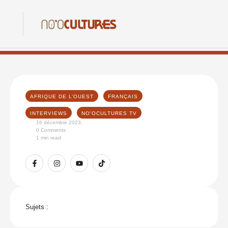
AFRIQUE DE L’OUEST
FRANÇAIS
INTERVIEWS
NO'OCULTURES TV
16 décembre 2023
,
0
 Comments
1
 min read
Sujets :