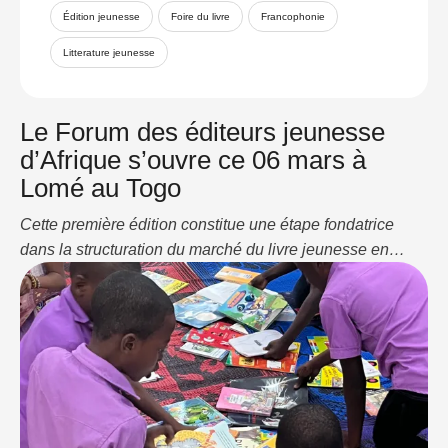
Édition jeunesse
Foire du livre
Francophonie
Litterature jeunesse
Le Forum des éditeurs jeunesse
d’Afrique s’ouvre ce 06 mars à
Lomé au Togo
Cette première édition constitue une étape fondatrice
dans la structuration du marché du livre jeunesse en
Afrique. Partager : Cliquez pour partager sur
WhatsApp(ouvre dans une nouvelle fenêtre) WhatsApp
Cliquez pour partager sur LinkedIn(ouvre dans une
nouvelle fenêtre) LinkedIn J’aime ça :J’aime
chargement…