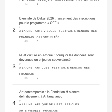
in 
A LA UNE
FRANÇAIS
NON CLASSÉ
OPPORTUNITÉS
24
1
Biennale de Dakar 2026 : lancement des inscriptions
pour le programme « OFF »
in 
2
A LA UNE
ARTS VISUELS
FESTIVAL & RENCONTRES
FRANÇAIS
OPPORTUNITÉS
49
0
IA et culture en Afrique : pourquoi les données sont
devenues un enjeu de souveraineté
in 
3
A LA UNE
ARTICLES
FESTIVAL & RENCONTRES
FRANÇAIS
25
0
Art contemporain : la Fondation H s’ancre
définitivement à Antananarivo
in 
4
A LA UNE
AFRIQUE DE L'EST
ARTICLES
ARTS VISUELS
FRANÇAIS