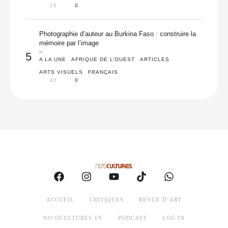
15
0
Photographie d’auteur au Burkina Faso : construire la
mémoire par l’image
in 
5
A LA UNE
AFRIQUE DE L’OUEST
ARTICLES
ARTS VISUELS
FRANÇAIS
42
0
ACCUEIL
CRITIQUES
REVUE D’ART
NO’OCULTURES TV
PODCAST
LOG IN