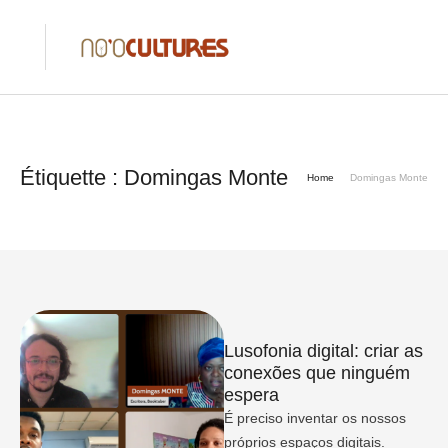
Étiquette :
Domingas Monte
Home
Domingas Monte
Lusofonia digital: criar as
conexões que ninguém
espera
É preciso inventar os nossos
próprios espaços digitais.