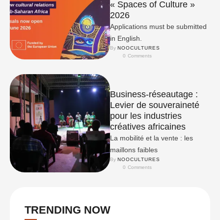
« Spaces of Culture »
2026
Applications must be submitted
in English.
By 
NOOCULTURES
0
 Comments
Business-réseautage :
Levier de souveraineté
pour les industries
créatives africaines
La mobilité et la vente : les
maillons faibles
By 
NOOCULTURES
0
 Comments
TRENDING NOW