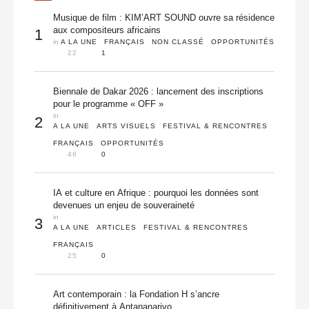
Musique de film : KIM’ART SOUND ouvre sa résidence
aux compositeurs africains
1
in 
A LA UNE
FRANÇAIS
NON CLASSÉ
OPPORTUNITÉS
22
1
Biennale de Dakar 2026 : lancement des inscriptions
pour le programme « OFF »
in 
2
A LA UNE
ARTS VISUELS
FESTIVAL & RENCONTRES
FRANÇAIS
OPPORTUNITÉS
46
0
IA et culture en Afrique : pourquoi les données sont
devenues un enjeu de souveraineté
in 
3
A LA UNE
ARTICLES
FESTIVAL & RENCONTRES
FRANÇAIS
25
0
Art contemporain : la Fondation H s’ancre
définitivement à Antananarivo