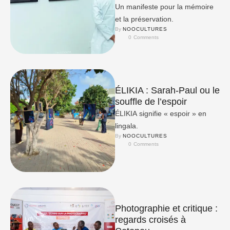
Un manifeste pour la mémoire
et la préservation.
By 
NOOCULTURES
0
 Comments
ÉLIKIA : Sarah-Paul ou le
souffle de l’espoir
ÉLIKIA signifie « espoir » en
lingala.
By 
NOOCULTURES
0
 Comments
Photographie et critique :
regards croisés à