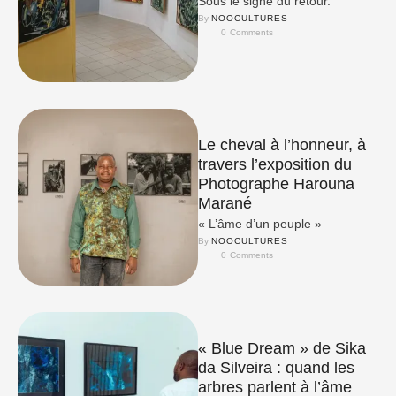
Sous le signe du retour.
By 
NOOCULTURES
0
 Comments
Le cheval à l’honneur, à
travers l’exposition du
Photographe Harouna
Marané
« L’âme d’un peuple »
By 
NOOCULTURES
0
 Comments
« Blue Dream » de Sika
da Silveira : quand les
arbres parlent à l’âme