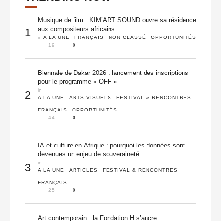
Musique de film : KIM’ART SOUND ouvre sa résidence
aux compositeurs africains
1
in 
A LA UNE
FRANÇAIS
NON CLASSÉ
OPPORTUNITÉS
19
0
Biennale de Dakar 2026 : lancement des inscriptions
pour le programme « OFF »
in 
2
A LA UNE
ARTS VISUELS
FESTIVAL & RENCONTRES
FRANÇAIS
OPPORTUNITÉS
44
0
IA et culture en Afrique : pourquoi les données sont
devenues un enjeu de souveraineté
in 
3
A LA UNE
ARTICLES
FESTIVAL & RENCONTRES
FRANÇAIS
25
0
Art contemporain : la Fondation H s’ancre