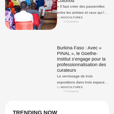
Cotonou
« Il faut créer des passerelles
entre les artistes et ceux qui les
By 
NOOCULTURES
lisent, qui les interprètent. La …
0
 Comments
Burkina Faso : Avec «
PINAL », le Goethe-
Institut s’engage pour la
professionnalisation des
curateurs
Le vernissage de trois
expositions dans trois espaces
By 
NOOCULTURES
différents de Ouagadougou, les
0
 Comments
17, 18 et 19 novembre 2022, …
TRENDING NOW