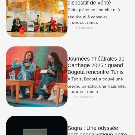
dispositif de vérité
Cette pièce ne cherche ni à
séduire ni à consoler.
By 
NOOCULTURES
0
 Comments
Journées Théâtrales de
Carthage 2025 : quand
Bogotá rencontre Tunis
À Tunis, Bogotá a trouvé une
oreille, un écho, une fraternité.
By 
NOOCULTURES
0
 Comments
Sogra : Une odyssée
post-apocalyptique entre