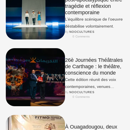
tragédie et réflexion
contemporaine
L’équilibre scénique de l’oeuvre
déstabilise volontairement.
By 
NOOCULTURES
0
 Comments
26è Journées Théâtrales
de Carthage : le théâtre,
conscience du monde
Cette édition réunit des voix
contemporaines, venues
By 
NOOCULTURES
questionner la justice, la dignité,
0
 Comments
la liberté, la résistance, la
mémoire …
À Ouagadougou, deux