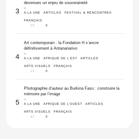
devenues un enjeu de souveraineté
in 
3
A LA UNE
ARTICLES
FESTIVAL & RENCONTRES
FRANÇAIS
25
0
Art contemporain : la Fondation H s’ancre
définitivement à Antananarivo
in 
4
A LA UNE
AFRIQUE DE L'EST
ARTICLES
ARTS VISUELS
FRANÇAIS
15
0
Photographie d’auteur au Burkina Faso : construire la
mémoire par l’image
in 
5
A LA UNE
AFRIQUE DE L’OUEST
ARTICLES
ARTS VISUELS
FRANÇAIS
42
0