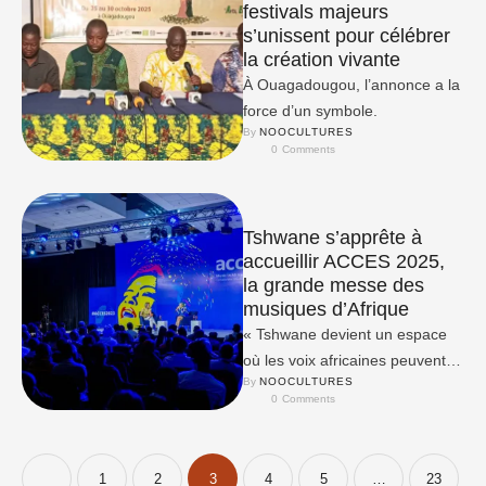
festivals majeurs
s’unissent pour célébrer
la création vivante
À Ouagadougou, l’annonce a la
force d’un symbole.
By 
NOOCULTURES
0
 Comments
Tshwane s’apprête à
accueillir ACCES 2025,
la grande messe des
musiques d’Afrique
« Tshwane devient un espace
où les voix africaines peuvent
By 
NOOCULTURES
influencer la conversation
0
 Comments
mondiale »
1
2
3
4
5
…
23