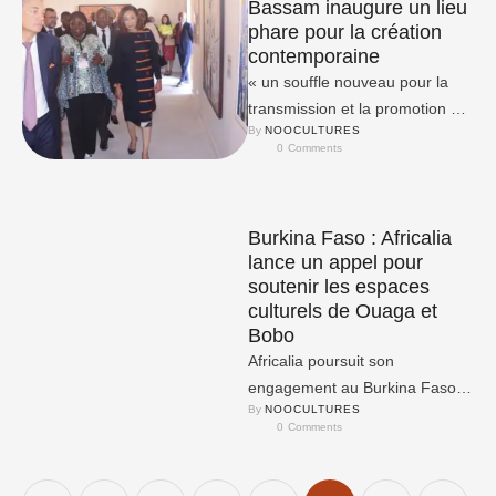
Bassam inaugure un lieu
phare pour la création
contemporaine
« un souffle nouveau pour la
transmission et la promotion de
By 
NOOCULTURES
notre culture ».
0
 Comments
Burkina Faso : Africalia
lance un appel pour
soutenir les espaces
culturels de Ouaga et
Bobo
Africalia poursuit son
engagement au Burkina Faso
By 
NOOCULTURES
en lançant un appel à projets à
0
 Comments
destination des espaces
culturels …