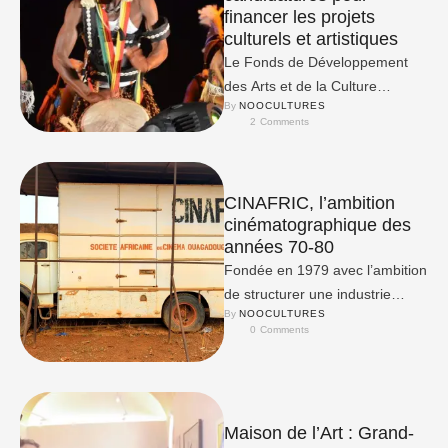
financer les projets
culturels et artistiques
Le Fonds de Développement
des Arts et de la Culture
By 
NOOCULTURES
(FODAC) ouvre son appel à
2
 Comments
candidatures 2025.
CINAFRIC, l’ambition
cinématographique des
années 70-80
Fondée en 1979 avec l’ambition
de structurer une industrie
By 
NOOCULTURES
cinématographique burkinabè
0
 Comments
indépendante, CINAFRIC est
aujourd’hui réduite à un …
Maison de l’Art : Grand-