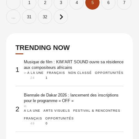
1
2
3
4
5
6
7
…
31
32
TRENDING NOW
Musique de film : KIM’ART SOUND ouvre sa résidence
aux compositeurs africains
1
in 
A LA UNE
FRANÇAIS
NON CLASSÉ
OPPORTUNITÉS
24
1
Biennale de Dakar 2026 : lancement des inscriptions
pour le programme « OFF »
in 
2
A LA UNE
ARTS VISUELS
FESTIVAL & RENCONTRES
FRANÇAIS
OPPORTUNITÉS
49
0