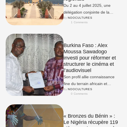
Du 2 au 4 juillet 2025, une
délégation conjointe de la
By 
NOOCULTURES
CEDEAO et de l’UEMOA a
1
 Comments
séjourné à …
Burkina Faso : Alex
Moussa Sawadogo
investi pour réformer et
structurer le cinéma et
l’audiovisuel
Son profil allie connaissance
fine du terrain africain et
By 
NOOCULTURES
expertise des circuits
0
 Comments
internationaux.
« Bronzes du Bénin » :
Le Nigéria récupère 119