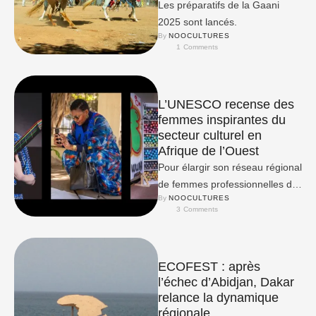
Les préparatifs de la Gaani
2025 sont lancés.
By 
NOOCULTURES
1
 Comments
L’UNESCO recense des
femmes inspirantes du
secteur culturel en
Afrique de l’Ouest
Pour élargir son réseau régional
de femmes professionnelles de
By 
NOOCULTURES
la culture.
3
 Comments
ECOFEST : après
l’échec d’Abidjan, Dakar
relance la dynamique
régionale