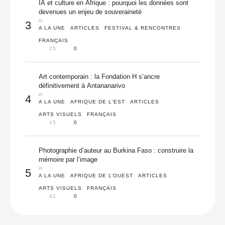
IA et culture en Afrique : pourquoi les données sont
devenues un enjeu de souveraineté
in 
3
A LA UNE
ARTICLES
FESTIVAL & RENCONTRES
FRANÇAIS
25
0
Art contemporain : la Fondation H s’ancre
définitivement à Antananarivo
in 
4
A LA UNE
AFRIQUE DE L'EST
ARTICLES
ARTS VISUELS
FRANÇAIS
15
0
Photographie d’auteur au Burkina Faso : construire la
mémoire par l’image
in 
5
A LA UNE
AFRIQUE DE L’OUEST
ARTICLES
ARTS VISUELS
FRANÇAIS
42
0