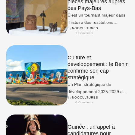
pièces majeures auprès
des Pays-Bas
C’est un tournant majeur dans
l’histoire des restitutions
By 
NOOCULTURES
patrimoniales africaines.
1
 Comments
Culture et
développement : le Bénin
confirme son cap
stratégique
Un Plan stratégique de
développement 2025-2029 a
By 
NOOCULTURES
été adopté ce 11 juin 2025.
0
 Comments
Guinée : un appel à
candidatures pour