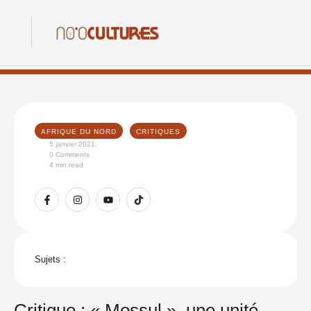
AFRIQUE DU NORD
CRITIQUES
5 janvier 2021
,
0
 Comments
4
 min read
Sujets :
Critique : « Mossul », une unité