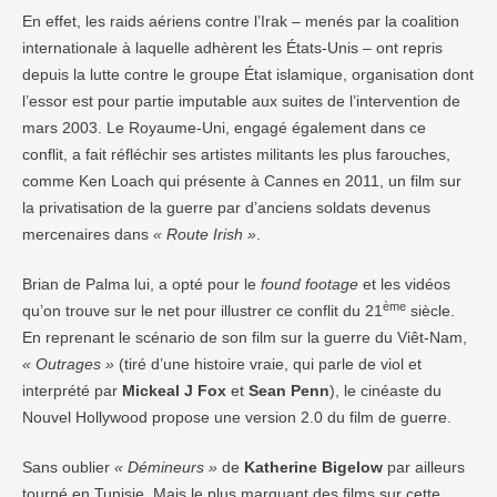
En effet, les raids aériens contre l’Irak – menés par la coalition
internationale à laquelle adhèrent les États-Unis – ont repris
depuis la lutte contre le groupe État islamique, organisation dont
l’essor est pour partie imputable aux suites de l’inter­vention de
mars 2003. Le Royaume-Uni, engagé également dans ce
conflit, a fait réfléchir ses artistes militants les plus farouches,
comme Ken Loach qui présente à Cannes en 2011, un film sur
la privatisation de la guerre par d’anciens soldats devenus
mercenaires dans
« Route Irish »
.
Brian de Palma lui, a opté pour le
found footage
et les vidéos
ème
qu’on trouve sur le net pour illustrer ce conflit du 21
siècle.
En reprenant le scénario de son film sur la guerre du Viêt-Nam,
« Outrages »
(tiré d’une histoire vraie, qui parle de viol et
interprété par
Mickeal J Fox
et
Sean Penn
), le cinéaste du
Nouvel Hollywood propose une version 2.0 du film de guerre.
Sans oublier
« Démineurs »
de
Katherine Bigelow
par ailleurs
tourné en Tunisie. Mais le plus marquant des films sur cette