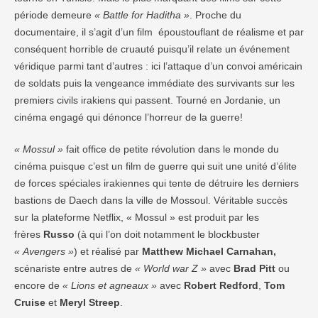
période demeure
« Battle for Haditha »
. Proche du
documentaire, il s’agit d’un film époustouflant de réalisme et par
conséquent horrible de cruauté puisqu’il relate un événement
véridique parmi tant d’autres : ici l’attaque d’un convoi américain
de soldats puis la vengeance immédiate des survivants sur les
premiers civils irakiens qui passent. Tourné en Jordanie, un
cinéma engagé qui dénonce l’horreur de la guerre!
« Mossul »
fait office de petite révolution dans le monde du
cinéma puisque c’est un film de guerre qui suit une unité d’élite
de forces spéciales irakiennes qui tente de détruire les derniers
bastions de Daech dans la ville de Mossoul. Véritable succès
sur la plateforme Netflix, « Mossul » est produit par les
frères
Russo
(à qui l’on doit notamment le blockbuster
« Avengers »
) et réalisé par
Matthew Michael Carnahan,
scénariste entre autres de
« World war Z »
avec
Brad Pitt
ou
encore de
« Lions et agneaux »
avec
Robert Redford
,
Tom
Cruise
et
Meryl Streep
.