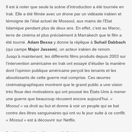
Il est à noter que seule la scène d’introduction a été tournée en
Irak. Elle a été filmée avec un drone par un vidéaste irakien et
témoigne de l’état actuel de Mossoul, aux mains de l’Etat
Islamique pendant plus de deux ans. En effet, c’est au Maroc,
terre de cinéma et plus précisément à Marrakech que le film a
été tourné.
Adam Bessa
y donne la réplique à
Suhail Dabbach
(qui campe
Major Jassem
), un acteur irakien de renom.
Jusqu’à maintenant, les différents films produits depuis 2003 sur
l’intervention américaine en Irak ont essayé d’étudier la manière
dont l’opinion publique américaine perçoit les tenants et les
aboutissants de cette guerre mal comprise. Ces œuvres
cinématographiques montrent que le grand public a une vision
très floue des motivations qui ont poussé les États-Unis à mener
une guerre que beaucoup récusent encore aujourd’hui.
«
Mossul »
va droit au but et donne à voir un peuple qui se bat
contre des êtres sanguinaires qui ont vu le jour suite à ce conflit.
« Mossul »
est à découvrir sur Netflix.