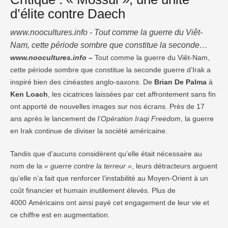
d’élite contre Daech
www.noocultures.info - Tout comme la guerre du Viêt-
Nam, cette période sombre que constitue la seconde
guerre d’Irak a inspiré bien des cinéastes anglo-saxons.
www.noocultures.info –
Tout comme la guerre du Viêt-Nam,
cette période sombre que constitue la seconde guerre d’Irak a
De Brian De Palma à Ken Loach, les cicatrices laissées
inspiré bien des cinéastes anglo-saxons. De
Brian De Palma
à
par cet affrontement sans fin ont apporté de nouvelles
Ken Loach
, les cicatrices laissées par cet affrontement sans fin
images sur nos écrans. Près de 17 ans après le
ont apporté de nouvelles images sur nos écrans. Près de 17
lancement de l’Opération Iraqi …
ans après le lancement de l’
Opération Iraqi Freedom
, la guerre
en Irak continue de diviser la société américaine.
Tandis que d’aucuns considèrent qu’elle était nécessaire au
nom de la
« guerre contre la terreur »
, leurs détracteurs arguent
qu’elle n’a fait que renforcer l’instabilité au Moyen-Orient à un
coût financier et humain inutilement élevés. Plus de
4000 Américains ont ainsi payé cet engagement de leur vie et
ce chiffre est en augmentation.