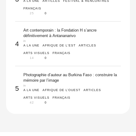
A LA UNE
ARTICLES
FESTIVAL & RENCONTRES
FRANÇAIS
25
0
Art contemporain : la Fondation H s’ancre
définitivement à Antananarivo
in 
4
A LA UNE
AFRIQUE DE L'EST
ARTICLES
ARTS VISUELS
FRANÇAIS
14
0
Photographie d’auteur au Burkina Faso : construire la
mémoire par l’image
in 
5
A LA UNE
AFRIQUE DE L’OUEST
ARTICLES
ARTS VISUELS
FRANÇAIS
42
0