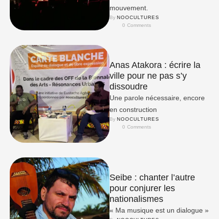
mouvement.
By 
NOOCULTURES
0
 Comments
Anas Atakora : écrire la
ville pour ne pas s’y
dissoudre
Une parole nécessaire, encore
en construction
By 
NOOCULTURES
0
 Comments
Seibe : chanter l’autre
pour conjurer les
nationalismes
« Ma musique est un dialogue »