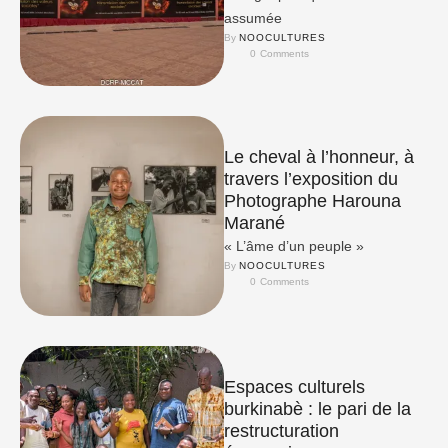
assumée
By 
NOOCULTURES
0
 Comments
Le cheval à l’honneur, à
travers l’exposition du
Photographe Harouna
Marané
« L’âme d’un peuple »
By 
NOOCULTURES
0
 Comments
Espaces culturels
burkinabè : le pari de la
restructuration