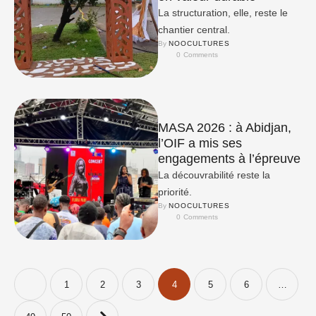
La structuration, elle, reste le
chantier central.
By 
NOOCULTURES
0
 Comments
MASA 2026 : à Abidjan,
l’OIF a mis ses
engagements à l’épreuve
La découvrabilité reste la
priorité.
By 
NOOCULTURES
0
 Comments
1
2
3
4
5
6
…