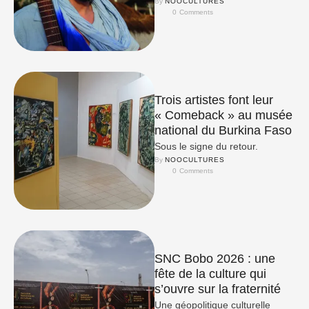
By 
NOOCULTURES
0
 Comments
Trois artistes font leur
« Comeback » au musée
national du Burkina Faso
Sous le signe du retour.
By 
NOOCULTURES
0
 Comments
SNC Bobo 2026 : une
fête de la culture qui
s’ouvre sur la fraternité
Une géopolitique culturelle