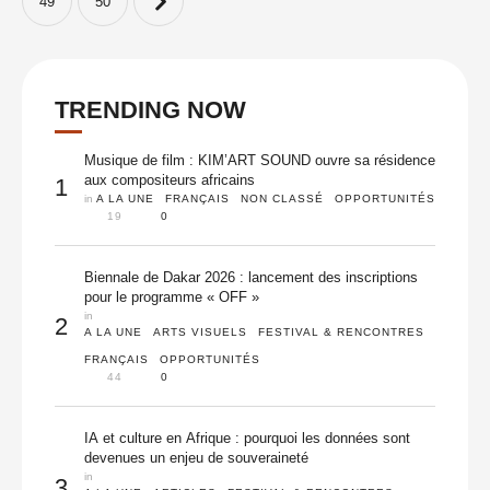
49
50
TRENDING NOW
Musique de film : KIM’ART SOUND ouvre sa résidence
aux compositeurs africains
1
in 
A LA UNE
FRANÇAIS
NON CLASSÉ
OPPORTUNITÉS
19
0
Biennale de Dakar 2026 : lancement des inscriptions
pour le programme « OFF »
in 
2
A LA UNE
ARTS VISUELS
FESTIVAL & RENCONTRES
FRANÇAIS
OPPORTUNITÉS
44
0
IA et culture en Afrique : pourquoi les données sont
devenues un enjeu de souveraineté
in 
3