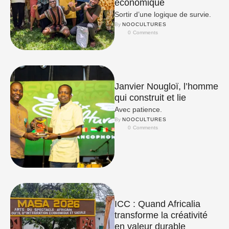
économique
Sortir d’une logique de survie.
By 
NOOCULTURES
0
 Comments
Janvier Nougloï, l’homme
qui construit et lie
Avec patience.
By 
NOOCULTURES
0
 Comments
ICC : Quand Africalia
transforme la créativité
en valeur durable