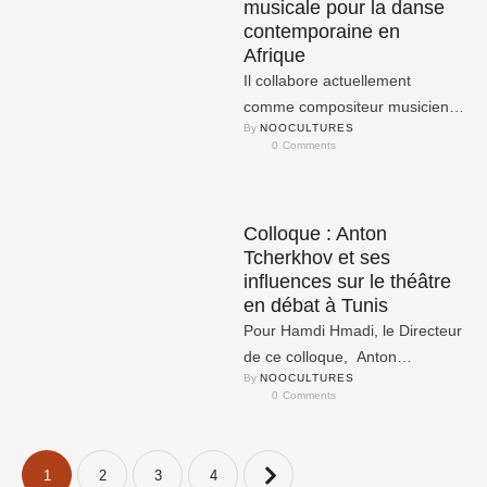
musicale pour la danse
contemporaine en
Afrique
Il collabore actuellement
comme compositeur musicien à
By 
NOOCULTURES
Spiritual Biatch, une
0
 Comments
performance multimédia conçue
par Sarahysha, une chanteuse,
danseuse …
Colloque : Anton
Tcherkhov et ses
influences sur le théâtre
en débat à Tunis
Pour Hamdi Hmadi, le Directeur
de ce colloque, Anton
By 
NOOCULTURES
Tchekhov (17 janvier 1860 – 15
0
 Comments
juillet 1904) a …
1
2
3
4