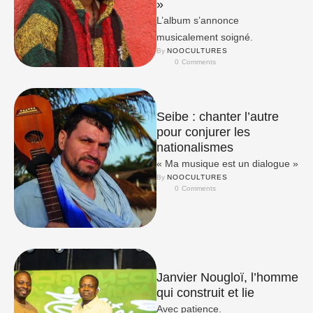
»
​L’album s’annonce
musicalement soigné.
By 
NOOCULTURES
0
 Comments
Seibe : chanter l’autre
pour conjurer les
nationalismes
« Ma musique est un dialogue »
By 
NOOCULTURES
0
 Comments
Janvier Nougloï, l’homme
qui construit et lie
Avec patience.