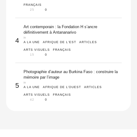
FRANÇAIS
25
0
Art contemporain : la Fondation H s’ancre
définitivement à Antananarivo
in 
4
A LA UNE
AFRIQUE DE L'EST
ARTICLES
ARTS VISUELS
FRANÇAIS
15
0
Photographie d’auteur au Burkina Faso : construire la
mémoire par l’image
in 
5
A LA UNE
AFRIQUE DE L’OUEST
ARTICLES
ARTS VISUELS
FRANÇAIS
42
0