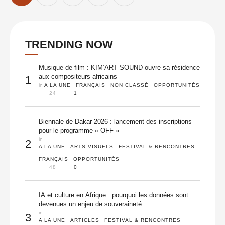
TRENDING NOW
Musique de film : KIM’ART SOUND ouvre sa résidence
aux compositeurs africains
1
in 
A LA UNE
FRANÇAIS
NON CLASSÉ
OPPORTUNITÉS
24
1
Biennale de Dakar 2026 : lancement des inscriptions
pour le programme « OFF »
in 
2
A LA UNE
ARTS VISUELS
FESTIVAL & RENCONTRES
FRANÇAIS
OPPORTUNITÉS
48
0
IA et culture en Afrique : pourquoi les données sont
devenues un enjeu de souveraineté
in 
3
A LA UNE
ARTICLES
FESTIVAL & RENCONTRES