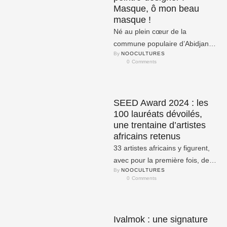
Masque, ô mon beau
masque !
Né au plein cœur de la
commune populaire d’Abidjan,
By 
NOOCULTURES
Abobo (plus d’un million
0
 Comments
d’habitants), précisément dans
le sous …
SEED Award 2024 : les
100 lauréats dévoilés,
une trentaine d’artistes
africains retenus
33 artistes africains y figurent,
avec pour la première fois, des
By 
NOOCULTURES
artistes du Bénin et de la
0
 Comments
Mauritanie.
Ivalmok : une signature