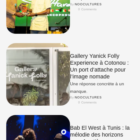
By 
NOOCULTURES
0
 Comments
Gallery Yanick Folly
Experience à Cotonou :
Un port d’attache pour
l’image nomade
Une réponse concrète à un
manque.
By 
NOOCULTURES
0
 Comments
Bab El West à Tunis : la
mélodie des horizons