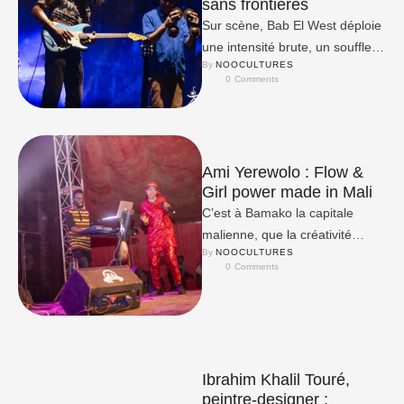
sans frontières
Sur scène, Bab El West déploie
une intensité brute, un souffle
By 
NOOCULTURES
puissant qui n’a d’égal que
0
 Comments
l’aisance avec …
Ami Yerewolo : Flow &
Girl power made in Mali
C’est à Bamako la capitale
malienne, que la créativité
By 
NOOCULTURES
d’Ami se libère. Son parcours
0
 Comments
artistique commence avec la …
Ibrahim Khalil Touré,
peintre-designer :